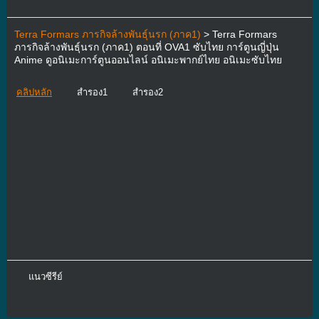
Terra Formars ภารกิจล้างพันธุ์นรก (ภาค1)
> Terra Formars
ภารกิจล้างพันธุ์นรก (ภาค1) ตอนที่ OVA1 ซับไทย การ์ตูนญี่ปุ่น
Anime ดูอนิเมะการ์ตูนออนไลน์ อนิเมะพากย์ไทย อนิเมะซับไทย
คลิปหลัก
สำรอง1
สำรอง2
แนวซีรีย์