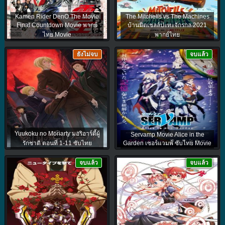
Kamen Rider DenO The Movie
The Mitchells vs The Machines
Final Countdown Movie พากย์
บ้านมิตเชลล์ปะทะจักรกล 2021
ไทย Movie
พากย์ไทย
ยังไม่จบ
จบแล้ว
Yuukoku no Moriarty มอริอาร์ตี้ผู้
Servamp Movie Alice in the
รักชาติ ตอนที่ 1-11 ซับไทย
Garden เซอร์แวมพ์ ซับไทย Movie
จบแล้ว
จบแล้ว