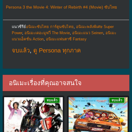
Persona 3 the Movie 4: Winter of Rebirth #4 (Movie) ซับไทย
แนวซีรีย์
อนิเมะซับไทย การ์ตูนซับไทย
,
อนิเมะพลังพิเศษ Super
Power
,
อนิเมะเดอะมูฟวี่ The Movie
,
อนิเมะแนว Seinen
,
อนิเมะ
แนวแอ็คชั่น Action
,
อนิเมะแฟนตาซี Fantasy
จบแล้ว
,
ดู Persona ทุกภาค
อนิเมะเรื่องที่คุณอาจสนใจ
จบแล้ว
จบแล้ว