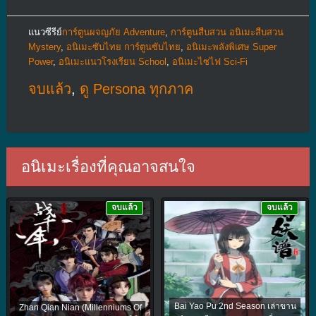
แนวซีรีย์
การ์ตูนผจญภัย Adventure
,
การ์ตูนสืบสวน อนิเมะสืบสวน
Mystery
,
อนิเมะซับไทย การ์ตูนซับไทย
,
อนิเมะพลังพิเศษ Super
Power
,
อนิเมะแนวโรงเรียน School
,
อนิเมะไซไฟ Sci-Fi
จบแล้ว
,
ดู Persona ทุกภาค
อนิเมะเรื่องที่คุณอาจสนใจ
จบแล้ว
จบแล้ว
Bai Yao Pu 2nd Season เล่าขาน
Zhan Qian Nian (Millenniums Of