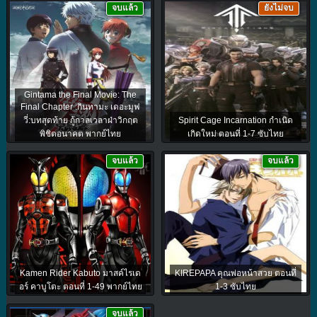
จบแล้ว
ยังไม่จบ
Gintama the Final Movie: The
Final Chapter :กินทามะ เดอะมูฟ
วี่:บทสุดท้าย กู้กาลเวลาฝ่าวิกฤต
Spirit Cage Incarnation กำเนิด
พิชิตอนาคต พากย์ไทย
เกิดใหม่ ตอนที่ 1-7 ซับไทย
จบแล้ว
จบแล้ว
Kamen Rider Kabuto มาสค์ไรเด
KIREPAPA คุณพ่อหน้าสวย ตอนที่
อร์ คาบูโตะ ตอนที่ 1-49 พากย์ไทย
1-3 ซับไทย
จบแล้ว