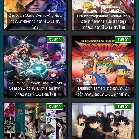
Zhu Xian (Jade Dynasty) จูเซียน
Orient: Awajishima Gekitou-hen
กระบี่เทพสังหาร ตอนที่ 1-51 ซับ
2 สิงห์ พลิกตำนานพิฆาตอสูร
ไทย
(ภาค2) ตอนที่ 1-12 ซับไทย
จบแล้ว
จบแล้ว
Majutsushi Orphen Hagure Tabi
Season 2 จอมขมังเวทย์ ออร์เฟน
Digimon Tamers ดิจิมอนเทมเม
ภาค2 ตอนที่ 1-11 ซับไทย
อร์ส ภาค3 ตอนที่ 1-51 พากย์ไทย
จบแล้ว
จบแล้ว