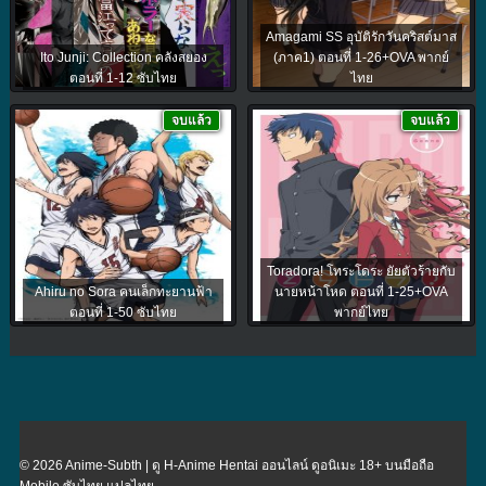
Amagami SS อุบัติรักวันคริสต์มาส
Ito Junji: Collection คลังสยอง
(ภาค1) ตอนที่ 1-26+OVA พากย์
ตอนที่ 1-12 ซับไทย
ไทย
จบแล้ว
จบแล้ว
Toradora! โทระโดระ ยัยตัวร้ายกับ
Ahiru no Sora คนเล็กทะยานฟ้า
นายหน้าโหด ตอนที่ 1-25+OVA
ตอนที่ 1-50 ซับไทย
พากย์ไทย
© 2026 Anime-Subth | ดู H-Anime Hentai ออนไลน์ ดูอนิเมะ 18+ บนมือถือ