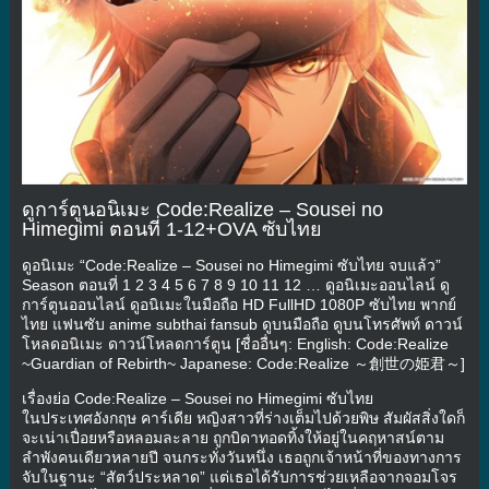
ดูการ์ตูนอนิเมะ Code:Realize – Sousei no
Himegimi ตอนที่ 1-12+OVA ซับไทย
ดูอนิเมะ “Code:Realize – Sousei no Himegimi ซับไทย จบแล้ว”
Season ตอนที่ 1 2 3 4 5 6 7 8 9 10 11 12 … ดูอนิเมะออนไลน์ ดู
การ์ตูนออนไลน์ ดูอนิเมะในมือถือ HD FullHD 1080P ซับไทย พากย์
ไทย แฟนซับ anime subthai fansub ดูบนมือถือ ดูบนโทรศัพท์ ดาวน์
โหลดอนิเมะ ดาวน์โหลดการ์ตูน [ชื่ออื่นๆ: English: Code:Realize
~Guardian of Rebirth~ Japanese: Code:Realize ～創世の姫君～]
เรื่องย่อ Code:Realize – Sousei no Himegimi ซับไทย
ในประเทศอังกฤษ คาร์เดีย หญิงสาวที่ร่างเต็มไปด้วยพิษ สัมผัสสิ่งใดก็
จะเน่าเปื่อยหรือหลอมละลาย ถูกบิดาทอดทิ้งให้อยู่ในคฤหาสน์ตาม
ลำพังคนเดียวหลายปี จนกระทั่งวันหนึ่ง เธอถูกเจ้าหน้าที่ของทางการ
จับในฐานะ “สัตว์ประหลาด” แต่เธอได้รับการช่วยเหลือจากจอมโจร