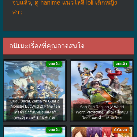
จบแล้ว
,
ดู hanime แนวโลลิ loli เด็กหญิง
สาว
อนิเมะเรื่องที่คุณอาจสนใจ
จบแล้ว
จบแล้ว
Ququ Bucai, Zaixia Ye Guai 2
(Monster But Wild 2) พลิกพล็อต
San Cun Renjian (A World
เด๋อด๋า มารับบทมอนสเตอร์
Worth Protecting) หนึ่งฝ่ามือสยบ
(ภาค2) ตอนที่ 1-16 ซับไทย
โลกา ตอนที่ 1-16 ซับไทย
จบแล้ว
ยังไม่จบ