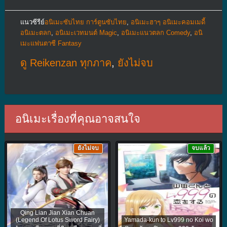
แนวซีรีย์
อนิเมะซับไทย การ์ตูนซับไทย
,
อนิเมะฮาๆ อนิเมะคอมเมดี้
อนิเมะตลก
,
อนิเมะเวทมนต์ Magic
,
อนิเมะแนวตลก Comedy
,
อนิ
เมะแฟนตาซี Fantasy
ดู Reikenzan ทุกภาค
,
ยังไม่จบ
อนิเมะเรื่องที่คุณอาจสนใจ
ยังไม่จบ
จบแล้ว
Qing Lian Jian Xian Chuan
(Legend Of Lotus Sword Fairy)
Yamada-kun to Lv999 no Koi wo