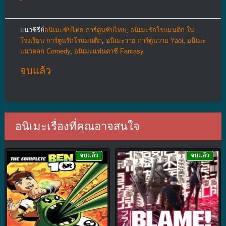
แนวซีรีย์
อนิเมะซับไทย การ์ตูนซับไทย
,
อนิเมะรักโรแมนติก ใน
โรงเรียน การ์ตูนรักโรแมนติก
,
อนิเมะวาย การ์ตูนวาย Yaoi
,
อนิเมะ
แนวตลก Comedy
,
อนิเมะแฟนตาซี Fantasy
จบแล้ว
อนิเมะเรื่องที่คุณอาจสนใจ
จบแล้ว
จบแล้ว