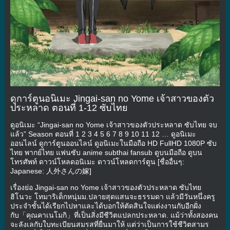
ดูการ์ตูนอนิเมะ Jingai-san no Yome เจ้าสาวของตัว
ประหลาด ตอนที่ 1-12 ซับไทย
ดูอนิเมะ “Jingai-san no Yome เจ้าสาวของตัวประหลาด ซับไทย จบ
แล้ว” Season ตอนที่ 1 2 3 4 5 6 7 8 9 10 11 12 … ดูอนิเมะ
ออนไลน์ ดูการ์ตูนออนไลน์ ดูอนิเมะในมือถือ HD FullHD 1080P ซับ
ไทย พากย์ไทย แฟนซับ anime subthai fansub ดูบนมือถือ ดูบน
โทรศัพท์ ดาวน์โหลดอนิเมะ ดาวน์โหลดการ์ตูน [ชื่ออื่นๆ:
Japanese: 人外さんの嫁]
เรื่องย่อ Jingai-san no Yome เจ้าสาวของตัวประหลาด ซับไทย
ฮิโนวะ โทมาริเด็กหนุ่มม.ปลายสุดแสนจะธรรมดา แล้วมีวันหนึ่งครู
ประจำชั้นได้เรียกไปหาและได้บอกให้ตัดสินใจแต่งงานกับอีกฝั่ง
กับ「คุณคาเนโมกิ」ที่เป็นสิ่งมีชีวิตแปลกประหลาด. แม้ว่าทั้งสองคน
จะลังเลกับใบทะเบียนสมรสที่ยื่นมาให้ แต่ว่าเป็นการใช้ชีวิตสามร