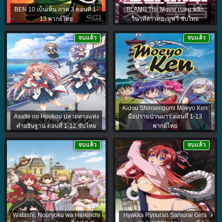
BEN 10 เบ็นเท็น ภาค 3 ตอนที่ 1-
BLAME The Movie เบลม พลิก
13 พากย์ไทย
วินาทีล่า เดอะมูฟวี่ ซับไทย
จบแล้ว
จบแล้ว
Kidou Shinsengumi Moeyo Ken
Asatte no Houkou ปลายทางแห่ง
มือปราบป่วนมาร ตอนที่ 1-13
คำอธิษฐาน ตอนที่ 1-12 ซับไทย
พากย์ไทย
จบแล้ว
จบแล้ว
Watashi, Nouryoku wa Heikinchi
Hyakka Ryouran Samurai Girls