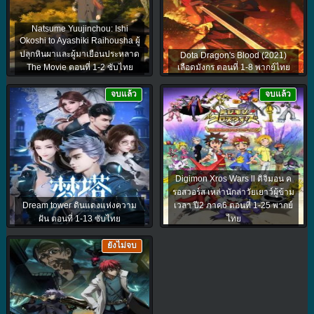
Natsume Yuujinchou: Ishi
Okoshi to Ayashiki Raihousha ผู้
ปลุกหินผาและผู้มาเยือนประหลาด
Dota Dragon's Blood (2021)
The Movie ตอนที่ 1-2 ซับไทย
เลือดมังกร ตอนที่ 1-8 พากย์ไทย
จบแล้ว
จบแล้ว
Digimon Xros Wars ll ดิจิมอน ค
รอสวอร์ส เหล่านักล่าวัยเยาว์ผู้ข้าม
Dream tower ดินแดงแห่งความ
เวลา ปี2 ภาค6 ตอนที่ 1-25 พากย์
ฝัน ตอนที่ 1-13 ซับไทย
ไทย
ยังไม่จบ