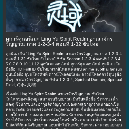
ดูการ์ตูนอนิเมะ Ling Yu Spirit Realm อาณาจักร
วิญญาณ ภาค 1-2-3-4 ตอนที่ 1-32 ซับไทย
ดูอนิเมะจีน “Ling Yu Spirit Realm อาณาจักรวิญญาณ ภาค 1-2-3-4
ตอนที่ 1-32 ซับไทย ยังไม่จบ” ซีซั่น Season 1-2-3-4 ตอนที่ 1 2 3 4
5 6 7 8 9 10 11 12 ดูอนิเมะออนไลน์ ดูการ์ตูนออนไลน์ ดูอนิเมะใน
มือถือ HD FullHD ซับไทย พากย์ไทย แฟนซับ anime subthai fansub
ดูบนมือถือ ดูบนโทรศัพท์ ดาวน์โหลดอนิเมะ ดาวน์โหลดการ์ตูน [ชื่อ
อื่นๆ: อาณาจักรวิญญาณ ซีซั่น 1-2-3-4, Spiritual Domain, Spiritual
Field, ญี่ปุ่น 灵域]
เรื่องย่อ Ling Yu Spirit Realm อาณาจักรวิญญาณ ซับไทย
ในโลกของหลิงหยู (สนามรบวิญญาณ) มีทวีปหนึ่งชื่อ ชีหลาน (น้ำ
แดง) ซึ่งนักรบและอาวุธจิตวิญญาณของพวกเขาถูกจำแนกออกเป็น
หลายระดับ ครอบครัวและตระกูลตามลำดับชั้นที่เข้มงวดมากเกินไป
ภายใต้การนำของสหภาพ ซวนเทียน นักรบของมนุษย์และตระกูลชั่ว
ร้ายได้รับการว่าจ้างในการต่อสู้โหดร้ายใน สนามรบชั่วร้าย นับร้อย
ปี สัตว์ที่กินพลังวิญญาณ แอบเข้าไปในทวีป ชีหลาน ผ่านรอยแยกบน