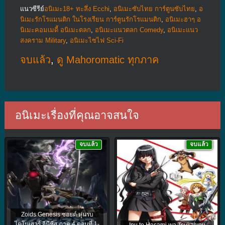
แนวซีรีย์
อนิเมะ18+ ทะลึ่ง Ecchi
,
อนิเมะซับไทย การ์ตูนซับไทย
,
อ
นิเมะรักโรแมนติก ในโรงเรียน การ์ตูนรักโรแมนติก
,
อนิเมะฮาๆ อ
นิเมะคอมเมดี้ อนิเมะตลก
,
อนิเมะแนวตลก Comedy
,
อนิเมะแนว
สงคราม Military
,
อนิเมะไซไฟ Sci-Fi
จบแล้ว
,
ดู Mahoromatic ทุกภาค
อนิเมะเรื่องที่คุณอาจสนใจ
จบแล้ว
จบแล้ว
Zoids Genesis ซอยด์ หุ่นรบ
ไดโนเสาร์ จีนีซีส ภาค 4 ตอนที่ 1-
Inu to Hasami wa Tsukaiyou