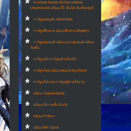
H-Anime hentai ซับไทย subthai
Uncensored อนิเมะโป๊ เฮ็นไต อันเซ็นเซอร์
การ์ตูนผจญภัย Adventure
การ์ตูนสืบสวน อนิเมะสืบสวน Mystery
การ์ตูนหุ่นยนต์ อนิเมะแนวหุ่นยนต์ อนิเมะ
กันดั้ม
การ์ตูนเด็ก การ์ตูนสำหรับเด็ก
การ์ตูนโหด อนิเมะสยองขวัญ Horror
การ์ตูนใส่แว่น การ์ตูนผู้ชายใส่แว่น
อนิเมะ Supernatural
อนิเมะ18+ ทะลึ่ง Ecchi
อนิเมะกำลังมา
อนิเมะกีฬา Sport