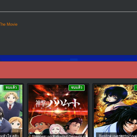
 The Movie
จบแล้ว
จบแล้ว
อมหัวใจ สลับ
Basilisk เนตรสยบมาร ตอ
Shingeki no Bahamut Genesis -