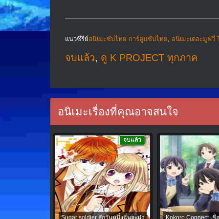
แนวซีรีย์
อนิเมะซับไทย การ์ตูนซับไทย
,
อนิเมะเดอะมูฟวี่
จบแล้ว
,
ดู K PROJECT ทุกภาค
อนิเมะเรื่องที่คุณอาจสนใจ
จบแล้ว
Sugar soldier สักวันหนึ่งฉันจะน่า
Kokoro Connect เชื่