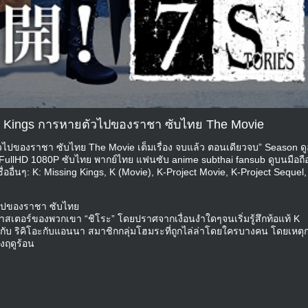
ing Kings การหายตัวไปของราชา ซับไทย The Movie
ัวไปของราชา ซับไทย The Movie เต็มเรื่อง จบแล้ว ตอนเดียวจบ” Season ดู
 FullHD 1080P ซับไทย พากย์ไทย แฟนซับ anime subthai fansub ดูบนมือถือ
อื่นๆ: K: Missing Kings, K (Movie), K-Project Movie, K-Project Sequel,
ัวไปของราชา ซับไทย
สเตอร์ของพวกเขา “ชิโระ” โดยปราศจากเงื่อนงำใดๆจนเริ่มรู้สึกท้อแท้ K
บกับ ริคิโอะกับแอนนา สมาชิกกลุ่มโฮมระที่ถูกไล่ล่าโดยใครบางคน โดยเหตุ
วงฤดูร้อน