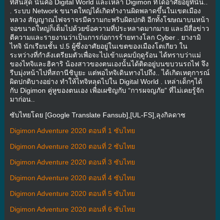
ที่สิ้นสุด นั่นคือ Digital World และเหล่า Digimon ที่ได้อาศัยอยู่ที่นั่น..
. ระบบ Network ขนาดใหญ่ได้เกิดทำงานผิดพลาดขึ้นในเขตเมือง
หลวง สัญญาณไฟจราจรมีความกะพริบผิดปกติ อีกทั้งโฆษณาบนหน้า
จอขนาดใหญ่ก็เต็มไปด้วยข้อความที่ประหลาดมากมาย และมีสื่อข่าว
ตีความและรายงานว่าเป็นการก่อการร้ายทางโลก Cyber . ยางามิ
ไทจิ นักเรียนชั้น ป.5 ผู้ซึ่งอาศัยอยู่ในเขตของเมืองโตเกียว ใน
ระหว่างที่กำลังเตรียมตัวเพื่อจะไปเข้าแคมป์ฤดูร้อน ได้ทราบว่าแม่
ของไทจิและฮิคาริ น้องสาวของตนเองนั้นได้ติดอยู่บนขบวนรถไฟ จึง
รีบมุ่งหน้าไปทื่สถานีชิบูยะ แต่พอไทจิเดินทางไปถึง.. ได้เกิดเหตุการณ์
ผิดปกติบางอย่าง ทำให้ไทจิหลุดไปใน Digital World . เหล่าเด็กๆได้
กับ Digimon คู่หูของตนเอง เพื่อเผชิญกับ “การผจญภัย” ที่ไม่เคยรู้จัก
มาก่อน..
ซับไทยโดย [Google Translate Fansub],[UL-FS],ลุงกิลดาซ
Digimon Adventure 2020 ตอนที่ 1 ซับไทย
Digimon Adventure 2020 ตอนที่ 2 ซับไทย
Digimon Adventure 2020 ตอนที่ 3 ซับไทย
Digimon Adventure 2020 ตอนที่ 4 ซับไทย
Digimon Adventure 2020 ตอนที่ 5 ซับไทย
Digimon Adventure 2020 ตอนที่ 6 ซับไทย