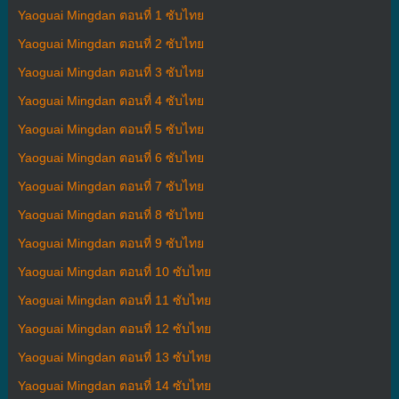
Yaoguai Mingdan ตอนที่ 1 ซับไทย
Yaoguai Mingdan ตอนที่ 2 ซับไทย
Yaoguai Mingdan ตอนที่ 3 ซับไทย
Yaoguai Mingdan ตอนที่ 4 ซับไทย
Yaoguai Mingdan ตอนที่ 5 ซับไทย
Yaoguai Mingdan ตอนที่ 6 ซับไทย
Yaoguai Mingdan ตอนที่ 7 ซับไทย
Yaoguai Mingdan ตอนที่ 8 ซับไทย
Yaoguai Mingdan ตอนที่ 9 ซับไทย
Yaoguai Mingdan ตอนที่ 10 ซับไทย
Yaoguai Mingdan ตอนที่ 11 ซับไทย
Yaoguai Mingdan ตอนที่ 12 ซับไทย
Yaoguai Mingdan ตอนที่ 13 ซับไทย
Yaoguai Mingdan ตอนที่ 14 ซับไทย