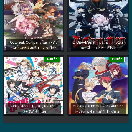
Outbreak Company โอตาคุตัว
D.Gray-Man ดี.เกรย์แมน ภาค1-2
จริงขั้นเทพ ตอนที่ 1-12 ซับไทย
ตอนที่ 1-103 พากย์ไทย
จบแล้ว
จบแล้ว
BanG Dream! (ภาค1) ตอนที่ 1-
Shokugeki no Soma ยอดนักปรุง
13+OVA ซับไทย
โซมะ ภาค4 ตอนที่ 1-12 ซับไทย