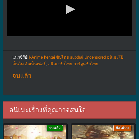
แนวซีรีย์
H-Anime hentai ซับไทย subthai Uncensored อนิเมะโป๊
เฮ็นไต อันเซ็นเซอร์
,
อนิเมะซับไทย การ์ตูนซับไทย
จบแล้ว
อนิเมะเรื่องที่คุณอาจสนใจ
จบแล้ว
ยังไม่จบ