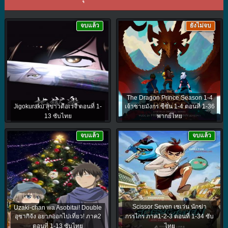
จบแล้ว
ยังไม่จบ
The Dragon Prince Season 1-4
Jigokuraku สุขาวดีอเวจี ตอนที่ 1-
เจ้าชายมังกร ซีซั่น 1-4 ตอนที่ 1-36
13 ซับไทย
พากย์ไทย
จบแล้ว
จบแล้ว
Scissor Seven เซเว่น นักฆ่า
Uzaki-chan wa Asobitai! Double
อุซากิจัง อยากออกไปเที่ยว! ภาค2
กรรไกร ภาค1-2-3 ตอนที่ 1-34 ซับ
ตอนที่ 1-13 ซับไทย
ไทย