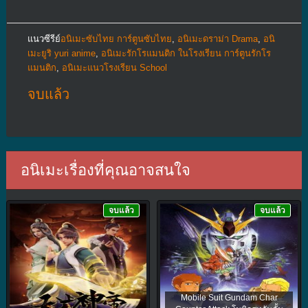
แนวซีรีย์
อนิเมะซับไทย การ์ตูนซับไทย
,
อนิเมะดราม่า Drama
,
อนิ
เมะยูริ yuri anime
,
อนิเมะรักโรแมนติก ในโรงเรียน การ์ตูนรักโร
แมนติก
,
อนิเมะแนวโรงเรียน School
จบแล้ว
อนิเมะเรื่องที่คุณอาจสนใจ
จบแล้ว
จบแล้ว
Mobile Suit Gundam Char