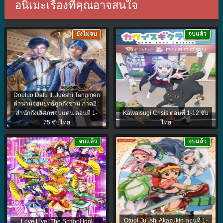
อนิเมะเรื่องที่คุณอาจสนใจ
ยังไม่จบ
จบแล้ว
Douluo Dalu II: Jueshi Tangmen
ตำนานจอมยุทธ์ภูตถังซาน ภาค2 :
สำนักถังเลิศภพจบแดน ตอนที่ 1-
Kawaisugi Crisis ตอนที่ 1-12 ซับ
75 ซับไทย
ไทย
จบแล้ว
จบแล้ว
Otogi Juushi Akazukin ตอนที่ 1-
Love Live! The School Idol