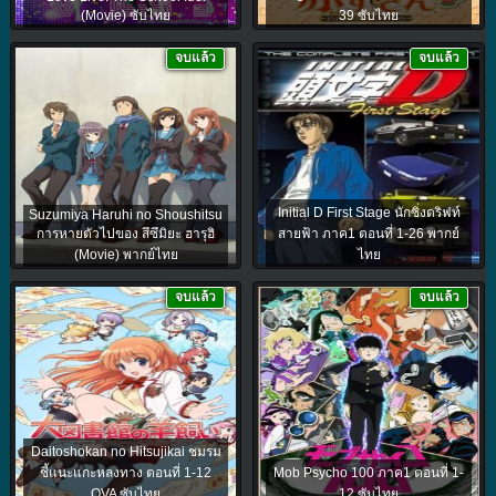
(Movie) ซับไทย
39 ซับไทย
จบแล้ว
จบแล้ว
Initial D First Stage นักซิ่งดริฟท์
Suzumiya Haruhi no Shoushitsu
การหายตัวไปของ สึซึมิยะ ฮารุฮิ
สายฟ้า ภาค1 ตอนที่ 1-26 พากย์
(Movie) พากย์ไทย
ไทย
จบแล้ว
จบแล้ว
Daitoshokan no Hitsujikai ชมรม
ชี้แนะแกะหลงทาง ตอนที่ 1-12
Mob Psycho 100 ภาค1 ตอนที่ 1-
OVA ซับไทย
12 ซับไทย