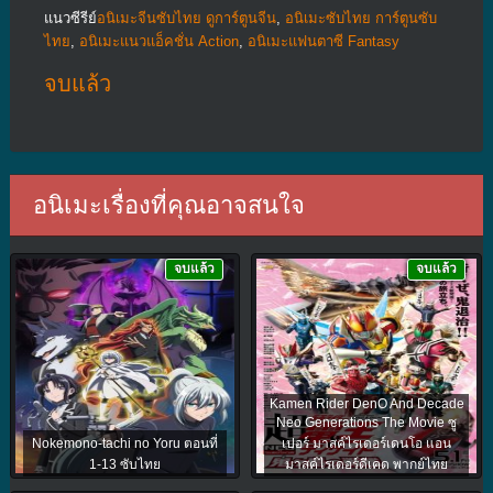
แนวซีรีย์
อนิเมะจีนซับไทย ดูการ์ตูนจีน
,
อนิเมะซับไทย การ์ตูนซับ
ไทย
,
อนิเมะแนวแอ็คชั่น Action
,
อนิเมะแฟนตาซี Fantasy
จบแล้ว
อนิเมะเรื่องที่คุณอาจสนใจ
จบแล้ว
จบแล้ว
Kamen Rider DenO And Decade
Neo Generations The Movie ซู
Nokemono-tachi no Yoru ตอนที่
เปอร์ มาสค์ไรเดอร์เดนโอ แอน
1-13 ซับไทย
มาสค์ไรเดอร์ดีเคด พากย์ไทย