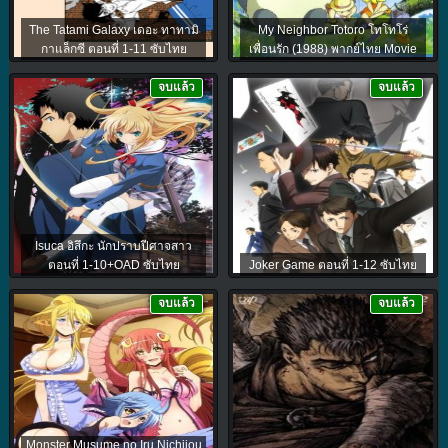
The Tatami Galaxy เดอะ ทาทามิ
My Neighbor Totoro โทโทโร่
กาแล็กซี ตอนที่ 1-11 ซับไทย
เพื่อนรัก (1988) พากย์ไทย Movie
จบแล้ว
จบแล้ว
Isuca อิสึกะ นักปราบปีศาจสาว
ตอนที่ 1-10+OAD ซับไทย
Joker Game ตอนที่ 1-12 ซับไทย
จบแล้ว
จบแล้ว
Monster Musume no Iru Nichijou