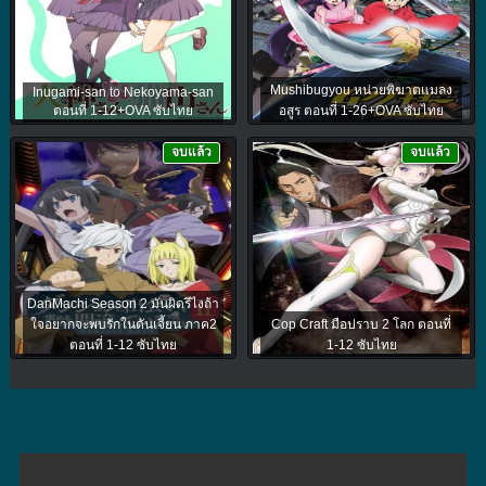
Mushibugyou หน่วยพิฆาตแมลง
Inugami-san to Nekoyama-san
ตอนที่ 1-12+OVA ซับไทย
อสูร ตอนที่ 1-26+OVA ซับไทย
จบแล้ว
จบแล้ว
DanMachi Season 2 มันผิดรึไงถ้า
ใจอยากจะพบรักในดันเจี้ยน ภาค2
Cop Craft มือปราบ 2 โลก ตอนที่
ตอนที่ 1-12 ซับไทย
1-12 ซับไทย