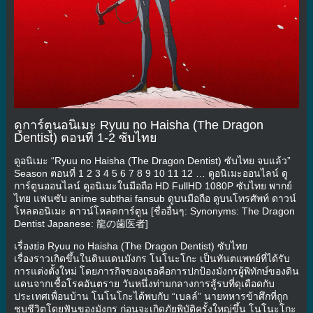
ดูการ์ตูนอนิเมะ Ryuu no Haisha (The Dragon
Dentist) ตอนที่ 1-2 ซับไทย
ดูอนิเมะ “Ryuu no Haisha (The Dragon Dentist) ซับไทย จบแล้ว”
Season ตอนที่ 1 2 3 4 5 6 7 8 9 10 11 12 … ดูอนิเมะออนไลน์ ดู
การ์ตูนออนไลน์ ดูอนิเมะในมือถือ HD FullHD 1080P ซับไทย พากย์
ไทย แฟนซับ anime subthai fansub ดูบนมือถือ ดูบนโทรศัพท์ ดาวน์
โหลดอนิเมะ ดาวน์โหลดการ์ตูน [ชื่ออื่นๆ: Synonyms: The Dragon
Dentist Japanese: 龍の歯医者]
เรื่องย่อ Ryuu no Haisha (The Dragon Dentist) ซับไทย
เรื่องราวเกิดขึ้นในดินแดนมังกร โนโนะโกะ เป็นทันตแพทย์ที่ได้รับ
การแต่งตั้งใหม่ โดยภารกิจของเธอคือการปกป้องมังกรผู้พิทักษ์ของดิน
แดนจากเชื้อโรคอันตราย วันหนึ่งท่ามกลางการสู้รบที่ดุเดือดกับ
ประเทศเพื่อนบ้าน โนโนโกะได้พบกับ “เบลล์” นายทหารข้าศึกที่ถูก
ชุบชีวิตโดยฟันของมังกร ก่อนจะเกิดภัยพิบัติครั้งใหญ่ขึ้น โนโนะโกะ