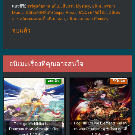
แนวซีรีย์
การ์ตูนสืบสวน อนิเมะสืบสวน Mystery
,
อนิเมะดราม่า
Drama
,
อนิเมะพลังพิเศษ Super Power
,
อนิเมะพากย์ไทย
,
อนิเมะ
ฮาๆ อนิเมะคอมเมดี้ อนิเมะตลก
,
อนิเมะแนวตลก Comedy
จบแล้ว
อนิเมะเรื่องที่คุณอาจสนใจ
จบแล้ว
ยังไม่จบ
Fog Hill Of Five Elements หุบเขา
Tsuki ga Michibiku Isekai
Douchuu จันทรานำพาสู่ต่างโลก
หมอกแห่งเบญจธาตุ ซับไทย ตอนที่
ตอนที่ 1-12 ซับไทย
1-3 ซับไทย