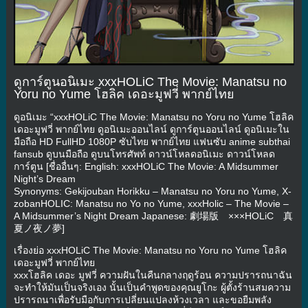
ดูการ์ตูนอนิเมะ xxxHOLiC The Movie: Manatsu no
Yoru no Yume โฮลิค เดอะมูฟวี่ พากย์ไทย
ดูอนิเมะ “xxxHOLiC The Movie: Manatsu no Yoru no Yume โฮลิค
เดอะมูฟวี่ พากย์ไทย ดูอนิเมะออนไลน์ ดูการ์ตูนออนไลน์ ดูอนิเมะใน
มือถือ HD FullHD 1080P ซับไทย พากย์ไทย แฟนซับ anime subthai
fansub ดูบนมือถือ ดูบนโทรศัพท์ ดาวน์โหลดอนิเมะ ดาวน์โหลด
การ์ตูน [ชื่ออื่นๆ: English: xxxHOLiC The Movie: A Midsummer
Night’s Dream
Synonyms: Gekijouban Horikku – Manatsu no Yoru no Yume, X-
zobanHOLIC: Manatsu no Yo no Yume, xxxHolic – The Movie –
A Midsummer’s Night Dream Japanese: 劇場版 ×××HOLiC 真
夏ノ夜ノ夢]
เรื่องย่อ xxxHOLiC The Movie: Manatsu no Yoru no Yume โฮลิค
เดอะมูฟวี่ พากย์ไทย
xxxโฮลิค เดอะ มูฟวี่ ความฝันในคืนกลางฤดูร้อน ความปรารถนาฉัน
จะทำให้มันเป็นจริงเอง นั้นเป็นคำพูดของคุณยูโกะ ผู้ตั้งร้านสมความ
ปรารถนาเพื่อรับมือกับการเปลี่ยนแปลงห้วงเวลา และขอยืมพลัง