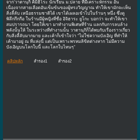
จาก’วาตานุกิ คิมิฮิโระ นักเรียน ม.ปลาย ที่มีเคราะห์กรรม อัน
เนื่องจากสายเลือดอันเข็มข้นของผู้ทรงวิญญาณ ทำให้เขามักจะเห็น
สิ่งลี้ลับ เหนือธรรมชาติได้ เขาได้เผลอเข้าไปในร้านๆ หนึ่ง ซึ่งดู
พิลึกกึกกือ ในร้านมีผู้หญิงที่ชื่อ อิจิฮาระ ยูโกะ บอกว่า จะทำให้เขา
สมปรารถนา โดยให้เขา มาทำงานพิเศษที่ร้าน แลกกับการลบล้าง
พลังนั้นให้ ในระหว่างที่ทำงานนั้น วาตานุกิก็ได้พบกับเรื่องราวเกี่ยว
กับสิ่งลี้ลับมากมาย และเค้าก็เข้าใจว่า “ไม่ใช่ความบังเอิญ ที่ทำให้
เค้ามาอยู่ ณ ที่แห่งนี้ แต่เป็นเพราะพรหมลิขิตต่างหาก ไม่มีความ
บังเอิญบนโลกใบนี้ และโลกใบไหนๆ”
คลิปหลัก
สำรอง1
สำรอง2