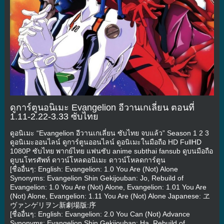
ดูการ์ตูนอนิเมะ Evangelion อีวานเกเลี่ยน ตอนที่
1.11-2.22-3.33 ซับไทย
ดูอนิเมะ “Evangelion อีวานเกเลี่ยน ซับไทย จบแล้ว” Season 1 2 3
ดูอนิเมะออนไลน์ ดูการ์ตูนออนไลน์ ดูอนิเมะในมือถือ HD FullHD
1080P ซับไทย พากย์ไทย แฟนซับ anime subthai fansub ดูบนมือถือ
ดูบนโทรศัพท์ ดาวน์โหลดอนิเมะ ดาวน์โหลดการ์ตูน
[ชื่ออื่นๆ: English: Evangelion: 1.0 You Are (Not) Alone
Synonyms: Evangelion Shin Gekijouban: Jo, Rebuild of
Evangelion: 1.0 You Are (Not) Alone, Evangelion: 1.01 You Are
(Not) Alone, Evangelion: 1.11 You Are (Not) Alone Japanese: ヱ
ヴァンゲリヲン新劇場版:序
[ชื่ออื่นๆ: English: Evangelion: 2.0 You Can (Not) Advance
Synonyms: Evangelion Shin Gekijouban: Ha, Rebuild of