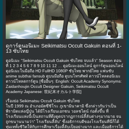
ดูการ์ตูนอนิเมะ Seikimatsu Occult Gakuin ตอนที่ 1-
13 ซับไทย
ดูอนิเมะ “Seikimatsu Occult Gakuin ซับไทย จบแล้ว” Season ตอน
ที่ 1 2 3 4 5 6 7 8 9 10 11 12 … ดูอนิเมะออนไลน์ ดูการ์ตูนออนไลน์
ดูอนิเมะในมือถือ HD FullHD 1080P ซับไทย พากย์ไทย แฟนซับ
anime subthai fansub ดูบนมือถือ ดูบนโทรศัพท์ ดาวน์โหลดอนิเมะ
ดาวน์โหลดการ์ตูน [ชื่ออื่นๆ: English: Occult Academy Synonyms:
Zaidanhoujin Occult Designer Gakuin, Seikimatsu Occult
Academy Japanese: 世紀末オカルト学院]
เรื่องย่อ Seikimatsu Occult Gakuin ซับไทย
ในปี 1999 ณ อำเภอมัตซึชิโระ ภูเขามินาคามิ ซึ่งกล่าวกันว่าเป็น
พีรามิดแห่งญี่ปุ่น ได้มีโรงเรียนเอกชน วอลชไตน์ ก่อตั้งขึ้น ที่
โรงเรียนแห่งนี้เป็นสถานที่ดึงดูดปรากฏการณ์ลี้ลับต่างๆมากมาย จน
ถูกขนานนามว่า” โรงเรียนลี้ลับ” ซึ่งอธิการบดีของโรงเรียนที่นี่ก็ได้
ทุ่มเททั้งชีวิตให้กับการศึกษาเรื่องลี้ลับเป็ยอย่างมาก และเมื่ออธิการได้