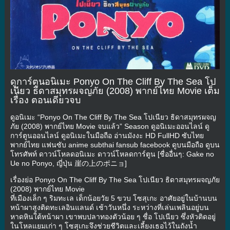
ดูการ์ตูนอนิเมะ Ponyo On The Cliff By The Sea โป
เนียว ธิดาสมุทรผจญภัย (2008) พากย์ไทย Movie เต็ม
เรื่อง ตอนเดียวจบ
ดูอนิเมะ “Ponyo On The Cliff By The Sea โปเนียว ธิดาสมุทรผจญ
ภัย (2008) พากย์ไทย Movie จบแล้ว” Season ดูอนิเมะออนไลน์ ดู
การ์ตูนออนไลน์ ดูอนิเมะในมือถือ อ่านมังงะ HD FullHD ซับไทย
พากย์ไทย แฟนซับ anime subthai fansub facebook ดูบนมือถือ ดูบน
โทรศัพท์ ดาวน์โหลดอนิเมะ ดาวน์โหลดการ์ตูน [ชื่ออื่นๆ: Gake no
Ue no Ponyo, ญี่ปุ่น 崖の上のポニョ]
เรื่องย่อ Ponyo On The Cliff By The Sea โปเนียว ธิดาสมุทรผจญภัย
(2008) พากย์ไทย Movie
ที่เมืองเล็ก ๆ ริมทะเล เด็กน้อยวัย 5 ขวบ โซสุเกะ อาศัยอยู่ในบ้านบน
หน้าผาสูงติดทะเลอินแลนด์ เช้าวันหนึ่ง ระหว่างที่เล่นเพลินอยู่บน
หาดหินใต้หน้าผา เขาพบปลาทองตัวน้อย ๆ ชื่อ โปเนียว ซึ่งหัวติดอยู่
ในโหลแยมเก่า ๆ โซสุเกะจึงช่วยชีวิตและเลี้ยงเธอไว้ในถังน้ำ