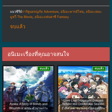
แนวซีรีย์
การ์ตูนผจญภัย Adventure
,
อนิเมะพากย์ไทย
,
อนิเมะเดอะ
มูฟวี่ The Movie
,
อนิเมะแฟนตาซี Fantasy
จบแล้ว
อนิเมะเรื่องที่คุณอาจสนใจ
จบแล้ว
จบแล้ว
Love Live! Nijigasaki Gakuen
Ayaka: A Story of Bonds and
School Idol Doukoukai Season
Wounds อายากะ ตำนานเกาะ
2 เลิฟไลฟ์! ชมรมสคูลไอดอลนิจิกะ