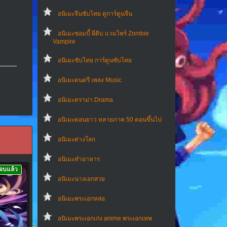
อนิเมะจีนซับไทย ดูการ์ตูนจีน
อนิเมะซอมบี้ ผีดิบ แวมไพร์ Zombie
Vampire
อนิเมะซับไทย การ์ตูนซับไทย
อนิเมะดนตรี เพลง Music
อนิเมะดราม่า Drama
อนิเมะตอนยาว หลายภาค 50 ตอนขึ้นไป
อนิเมะต่างโลก
อนิเมะทําอาหาร
จบแล้ว
อนิเมะนางเอกสวย
อนิเมะพระเอกหล่อ
อนิเมะพระเอกเก่ง anime พระเอกเทพ