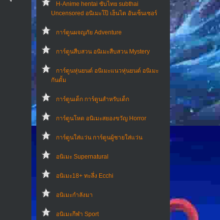
H-Anime hentai ซับไทย subthai
Uncensored อนิเมะโป๊ เฮ็นไต อันเซ็นเซอร์
การ์ตูนผจญภัย Adventure
การ์ตูนสืบสวน อนิเมะสืบสวน Mystery
การ์ตูนหุ่นยนต์ อนิเมะแนวหุ่นยนต์ อนิเมะ
กันดั้ม
การ์ตูนเด็ก การ์ตูนสำหรับเด็ก
การ์ตูนโหด อนิเมะสยองขวัญ Horror
การ์ตูนใส่แว่น การ์ตูนผู้ชายใส่แว่น
อนิเมะ Supernatural
อนิเมะ18+ ทะลึ่ง Ecchi
อนิเมะกำลังมา
อนิเมะกีฬา Sport