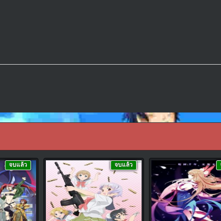
จบแล้ว
จบแล้ว