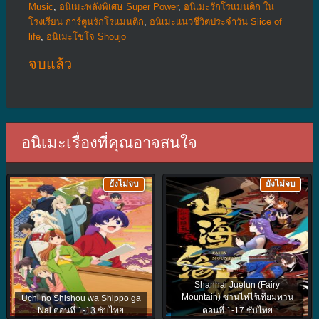
Music
,
อนิเมะพลังพิเศษ Super Power
,
อนิเมะรักโรแมนติก ใน
โรงเรียน การ์ตูนรักโรแมนติก
,
อนิเมะแนวชีวิตประจําวัน Slice of
life
,
อนิเมะโชโจ Shoujo
จบแล้ว
อนิเมะเรื่องที่คุณอาจสนใจ
ยังไม่จบ
ยังไม่จบ
Shanhai Juelun (Fairy
Mountain) ซานไห่ไร้เทียมทาน
Uchi no Shishou wa Shippo ga
Nai ตอนที่ 1-13 ซับไทย
ตอนที่ 1-17 ซับไทย