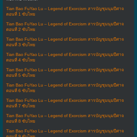
Tian Bao FuYao Lu – Legend of Exorcism สารบัญชุมนุมปีศาจ
ตอนที่ 1 ซับไทย
Tian Bao FuYao Lu – Legend of Exorcism สารบัญชุมนุมปีศาจ
ตอนที่ 2 ซับไทย
Tian Bao FuYao Lu – Legend of Exorcism สารบัญชุมนุมปีศาจ
ตอนที่ 3 ซับไทย
Tian Bao FuYao Lu – Legend of Exorcism สารบัญชุมนุมปีศาจ
ตอนที่ 4 ซับไทย
Tian Bao FuYao Lu – Legend of Exorcism สารบัญชุมนุมปีศาจ
ตอนที่ 5 ซับไทย
Tian Bao FuYao Lu – Legend of Exorcism สารบัญชุมนุมปีศาจ
ตอนที่ 6 ซับไทย
Tian Bao FuYao Lu – Legend of Exorcism สารบัญชุมนุมปีศาจ
ตอนที่ 7 ซับไทย
Tian Bao FuYao Lu – Legend of Exorcism สารบัญชุมนุมปีศาจ
ตอนที่ 8 ซับไทย
Tian Bao FuYao Lu – Legend of Exorcism สารบัญชุมนุมปีศาจ
ตอนที่ 9 ซับไทย