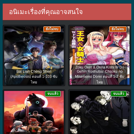
อนิเมะเรื่องที่คุณอาจสนใจ
ยังไม่จบ
ยังไม่จบ
Zoku Oujo & Onna Kishi W Do
Bai Lian Cheng Shen
Gehin Roshutsu: Chijoku no
(Apotheosis) ตอนที่ 1-103 ซับ
Misemono Dorei ตอนที่ 1-2 ซับ
ไทย
ไทย
จบแล้ว
จบแล้ว