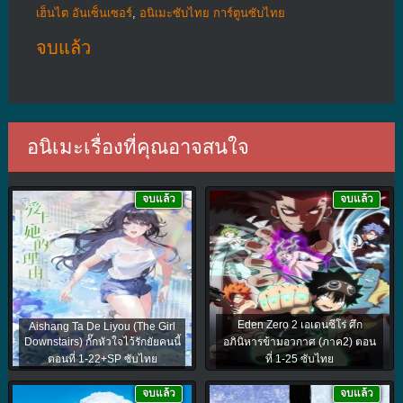
เฮ็นไต อันเซ็นเซอร์
,
อนิเมะซับไทย การ์ตูนซับไทย
จบแล้ว
อนิเมะเรื่องที่คุณอาจสนใจ
จบแล้ว
จบแล้ว
Eden Zero 2 เอเดนซีโร่ ศึก
Aishang Ta De Liyou (The Girl
Downstairs) กั๊กหัวใจไว้รักยัยคนนี้
อภินิหารข้ามอวกาศ (ภาค2) ตอน
ตอนที่ 1-22+SP ซับไทย
ที่ 1-25 ซับไทย
จบแล้ว
จบแล้ว