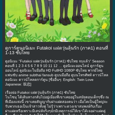
ดูการ์ตูนอนิเมะ Futakoi แฝดวุ่นลุ้นรัก (ภาค1) ตอนที่
1-13 ซับไทย
ดูอนิเมะ “Futakoi แฝดวุ่นลุ้นรัก (ภาค1) ซับไทย จบแล้ว” Season
ตอนที่ 1 2 3 4 5 6 7 8 9 10 11 12 … ดูอนิเมะออนไลน์ ดูการ์ตูน
ออนไลน์ ดูอนิเมะในมือถือ HD FullHD 1080P ซับไทย พากย์ไทย
แฟนซับ anime subthai fansub ดูบนมือถือ ดูบนโทรศัพท์ ดาวน์โหล
ดอนิเมะ ดาวน์โหลดการ์ตูน [ชื่ออื่นๆ: English: Twin Love
Japanese: 双恋]
เรื่องย่อ Futakoi แฝดวุ่นลุ้นรัก (ภาค1) ซับไทย
โนโซมุ ได้เดินทางกลับไปอยู่เมืองที่เขาเคยอยู่ในสมัยตอนเด็กๆซึ่ง ณ
ที่เมืองแห่งนี้ เขาเคยสัญญากับฝาแฝดสองคนว่า เมื่อโตเป็นผู้ใหญ่จะ
รับพวกเธอเป็นเจ้าสาวทั้งคู่ ไม่รู้ว่าเพราะดวงเขาสมพงษ์กับเรื่อง
ฝาแฝดหรือเพราะมีเสน่ห์จริงๆมักมีเหตุการณ์ให้เขาได้เจอฝาแฝดคู่