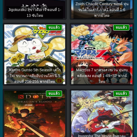
Zoids Chaotic Century ซอยด์ หุ่น
Jigokuraku สุขาวดีอเวจี ตอนที่ 1-
รบไดโนเสาร์ ภาค1 ตอนที่ 1-6
13 ซับไทย
พากย์ไทย
จบแล้ว
จบแล้ว
Keroro Gunso 5th Season เคโร
Macross 7 มาครอส เซเว่น หุ่นรบ
โระ ขบวนการอ๊บอ๊บป่วนโลก ปี 5
พลังเพลง ตอนที่ 1-49+SP พากย์
ตอนที่ 206-256 พากย์ไทย
ไทย
จบแล้ว
จบแล้ว
Inuyasha The Movie อินุยาฉะ