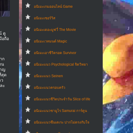
อนิเมะเกมออนไลน์ Game
อนิเมะเซอร์วิส
อนิเมะเดอะมูฟวี่ The Movie
 ดู
ือถือ
อนิเมะเวทมนต์ Magic
อนิเมะเอาชีวิตรอด Survivor
ลาก
้าน
อนิเมะแนว Psychological จิตวิทยา
ชาญ
่สุด
อนิเมะแนว Seinen
าว
และ
อนิเมะแนวครอบครัว
อนิเมะแนวชีวิตประจําวัน Slice of life
อนิเมะแนวซามูไร Samurai การ์ตูน
อนิเมะแนวซึนเดเระ ปากไม่ตรงกับใจ