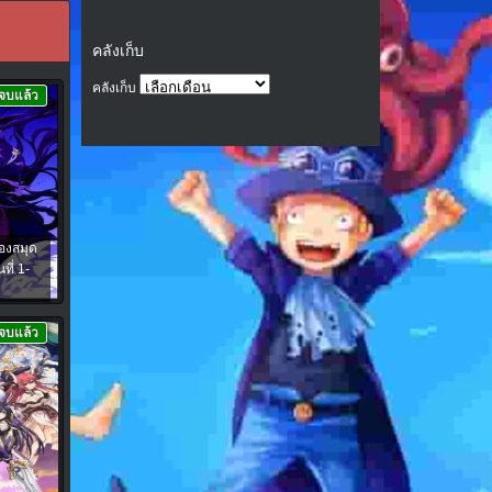
คลังเก็บ
คลังเก็บ
จบแล้ว
องสมุด
ี่ 1-
จบแล้ว