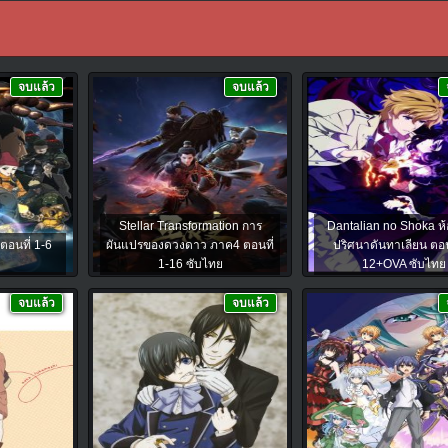
จบแล้ว
จบแล้ว
Stellar Transformation การ
Dantalian no Shoka ห้
ตอนที่ 1-6
ผันแปรของดวงดาว ภาค4 ตอนที่
ปริศนาดันทาเลียน ตอนท
ย
1-16 ซับไทย
12+OVA ซับไทย
จบแล้ว
จบแล้ว