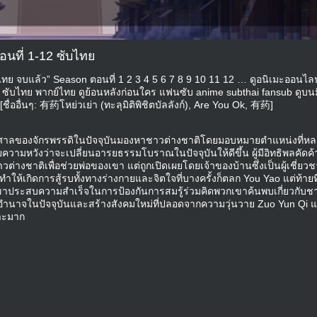
อนที่ 1-12 ซับไทย
ไทย จบแล้ว” Season ตอนที่ 1 2 3 4 5 6 7 8 9 10 11 12 … ดูอนิเมะออนไลน์
 ซับไทย พากย์ไทย ดูย้อนหลังก่อนใคร แฟนซับ anime subthai fansub ดูบนม
่ออื่นๆ: 有药โหย่วเย่า (ทะลุมิติพิชิตบัลลังก์), Are You Ok, 有药]
งก์) ศาลของจักรพรรดิในปัจจุบันมองหาชาวต่างชาติโดยมอบหมายตำแหน่งที่ห
วังว่าจะเปลี่ยนอารยธรรมโบราณในปัจจุบันให้ดีขึ้น ผู้มีอิทธิพลคัดค
่างชาติเพื่อช่วยพ่อของเขา แต่ถูกเปิดเผยโดยเจ้าของบ้านซึ่งเป็นผู้เชี่ยว
เกิดการสู้รบทั้งทางร่างกายและจิตใจที่บางครั้งก็ตลก You Yao แต่ท้ายที
ขาประสบความสำเร็จในการป้องกันการสมรู้ร่วมคิดพวกเขาค้นพบเกี่ยวกับช
อโค่นอำนาจในปัจจุบันและสร้างสังคมใหม่ที่ปลอดจากความวุ่นวาย Zuo Yun Qi 
ราะมาก