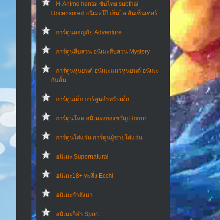
H-Anime hentai ซับไทย subthai
Uncensored อนิเมะโป๊ เฮ็นไต อันเซ็นเซอร์
การ์ตูนผจญภัย Adventure
การ์ตูนสืบสวน อนิเมะสืบสวน Mystery
การ์ตูนหุ่นยนต์ อนิเมะแนวหุ่นยนต์ อนิเมะ
กันดั้ม
การ์ตูนเด็ก การ์ตูนสำหรับเด็ก
การ์ตูนโหด อนิเมะสยองขวัญ Horror
การ์ตูนใส่แว่น การ์ตูนผู้ชายใส่แว่น
อนิเมะ Supernatural
อนิเมะ18+ ทะลึ่ง Ecchi
อนิเมะกำลังมา
อนิเมะกีฬา Sport