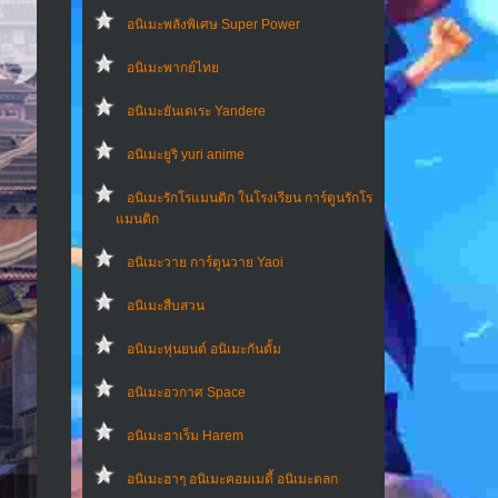
อนิเมะพลังพิเศษ Super Power
อนิเมะพากย์ไทย
อนิเมะยันเดเระ Yandere
อนิเมะยูริ yuri anime
อนิเมะรักโรแมนติก ในโรงเรียน การ์ตูนรักโร
แมนติก
อนิเมะวาย การ์ตูนวาย Yaoi
อนิเมะสืบสวน
อนิเมะหุ่นยนต์ อนิเมะกันดั้ม
อนิเมะอวกาศ Space
อนิเมะฮาเร็ม Harem
อนิเมะฮาๆ อนิเมะคอมเมดี้ อนิเมะตลก