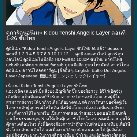
ดูการ์ตูนอนิเมะ Kidou Tenshi Angelic Layer ตอนที่
1-26 ซับไทย
ดูอนิเมะ “Kidou Tenshi Angelic Layer ซับไทย จบแล้ว” Season
ตอนที่ 1 2 3 4 5 6 7 8 9 10 11 12 … ดูอนิเมะออนไลน์ ดูการ์ตูน
ออนไลน์ ดูอนิเมะในมือถือ HD FullHD 1080P ซับไทย พากย์ไทย
แฟนซับ anime subthai fansub ดูบนมือถือ ดูบนโทรศัพท์ ดาวน์โหล
ดอนิเมะ ดาวน์โหลดการ์ตูน [ชื่ออื่นๆ: English: Battle Doll Angelic
Layer Japanese: 機動天使エンジェリックレイヤー]
เรื่องย่อ Kidou Tenshi Angelic Layer ซับไทย
แองเจลิค เลเยอร์เป็นสิ่งบังเอิญที่เกิดขึ้นของมิฮาระ อิจิโร่(อิตจัง)
เดิมทีเขาเป็นทีมแพทย์ซึ่งรักษาอาการป่วยของชิวโกะ เธอผู้นี้ไม่
สามารถสั่งการให้ขาก้าวเดินได้อย่างคนปกติ การรักษาของทั้งคู่เริ่ม
โดยประดิษฐ์อุปกรณ์ให้ไฟติด ทั้งนี้ชิวโกะจะต้องสวมที่ครอบศีรษะ
และสั่งการให้ไฟกะพริบ เป็นการทดสอบว่าสมองของเธอไม่ผิดปกติ
จากไฟธรรมดาถูกสร้างให้เป็นตุ๊กตา ชิวโกะใส่เฮดเซดเพื่อควบคุมให้
ตุ๊กตาเคลื่อนไหว ทั้งนี้อิตจังต้องการนำตุ๊กตาไปทำเป็นขาเทียมเพื่อให้
ชิวโกะกลับมาเดินได้ แต่เมื่องานวิจัยถูกนำเสนอออกไป ผู้ผลิตไม่
อนุมัติงบประมาณในการผลิตขาเทียม ชิวโกะและอิตจังต่างผิดหลัง