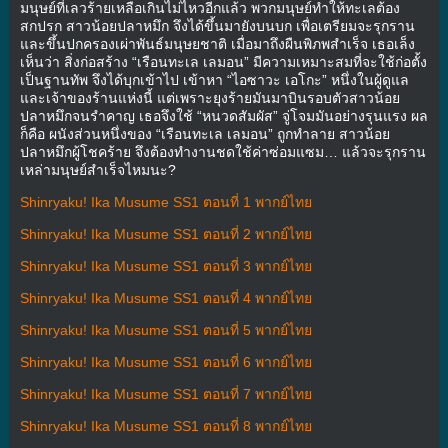
มนุษย์ที่เลวร้ายเหลือเกินไม่ไหวอีกแล้ว พวกมนุษย์ทำให้ทะเลต้อง
สกปรก สาวน้อยปลาหมึก จึงได้ขึ้นมายังบนบก เพื่อเตรียมจะรุกราน
และขึ้นปกครองเผ่าพันธ์มนุษยชาติ เมื่อมาถึงผืนพิภพสำเร็จ เธอเล็ง
เห็นว่า สิ่งก่อสร้าง “เรือนทะเล เลมอน” มีความเหมาะสมที่จะใช้ก่อตั้ง
เป็นฐานทัพ จึงได้บุกเข้าไป เข้าหา “ไอซาวะ เอโกะ” หนึ่งในผู้ดูแล
และเจ้าของร้านแห่งนี้ แต่เพราะยุงร้ายมันมาบินรอบตัวสาวน้อย
ปลาหมึกจนรำคาญ เธอจึงใช้ “หนวดสัมผัส” จู่โจมมันอย่างรุนแรง ผล
ก็คือ ผนังส่วนหนึ่งของ “เรือนทะเล เลมอน” ถูกทำลาย สาวน้อย
ปลาหมึกผู้โชคร้าย จึงต้องทำงานชดใช้ค่าซ่อมแซม… แล้วจะรุกราน
เหล่ามนุษย์สำเร็จไหมนะ?
Shinryaku! Ika Musume SS1 ตอนที่ 1 พากย์ไทย
Shinryaku! Ika Musume SS1 ตอนที่ 2 พากย์ไทย
Shinryaku! Ika Musume SS1 ตอนที่ 3 พากย์ไทย
Shinryaku! Ika Musume SS1 ตอนที่ 4 พากย์ไทย
Shinryaku! Ika Musume SS1 ตอนที่ 5 พากย์ไทย
Shinryaku! Ika Musume SS1 ตอนที่ 6 พากย์ไทย
Shinryaku! Ika Musume SS1 ตอนที่ 7 พากย์ไทย
Shinryaku! Ika Musume SS1 ตอนที่ 8 พากย์ไทย