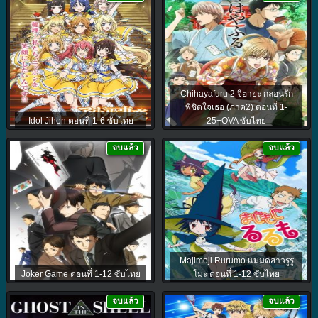
Chihayafuru 2 จิฮายะ กลอนรัก
พิชิตใจเธอ (ภาค2) ตอนที่ 1-
Idol Jihen ตอนที่ 1-6 ซับไทย
25+OVA ซับไทย
จบแล้ว
จบแล้ว
Majimoji Rurumo แม่มดสาวรูรู
Joker Game ตอนที่ 1-12 ซับไทย
โมะ ตอนที่ 1-12 ซับไทย
จบแล้ว
จบแล้ว