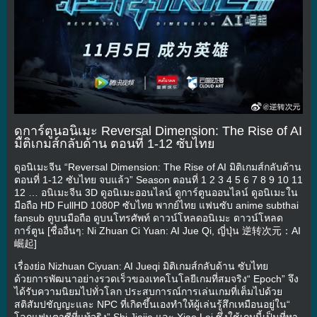
ดูการ์ตูนอนิเมะ Reversal Dimension: The Rise of AI
มิติเกมส์กลับด้าน ตอนที่ 1-12 ซับไทย
ดูอนิเมะจีน “Reversal Dimension: The Rise of AI มิติเกมส์กลับด้าน
ตอนที่ 1-12 ซับไทย จบแล้ว” Season ตอนที่ 1 2 3 4 5 6 7 8 9 10 11
12 … อนิเมะจีน 3D ดูอนิเมะออนไลน์ ดูการ์ตูนออนไลน์ ดูอนิเมะใน
มือถือ HD FullHD 1080P ซับไทย พากย์ไทย แฟนซับ anime subthai
fansub ดูบนมือถือ ดูบนโทรศัพท์ ดาวน์โหลดอนิเมะ ดาวน์โหลด
การ์ตูน [ชื่ออื่นๆ: Ni Zhuan Ci Yuan: AI Jue Qi, ญี่ปุ่น 逆转次元：AI
崛起]
เรื่องย่อ Nizhuan Ciyuan: AI Jueqi มิติเกมส์กลับด้าน ซับไทย
ด้วยการพัฒนาอย่างรวดเร็วของเทคโนโลยีเกมที่สมจริง“ Epoch” จึง
ได้รับความนิยมไปทั่วโลก ประสบการณ์การเล่นเกมที่เต็มไปด้วย
สติสัมปชัญญะและ NPC ที่เกิดขึ้นเองทำให้ผู้เล่นรู้สึกเหมือนอยู่ใน“
โลกแฟนตาซีที่แท้จริง” Shi Jiajie และ Xiao Lei ซึ่งใช้เกมนี้เป็นที่หา