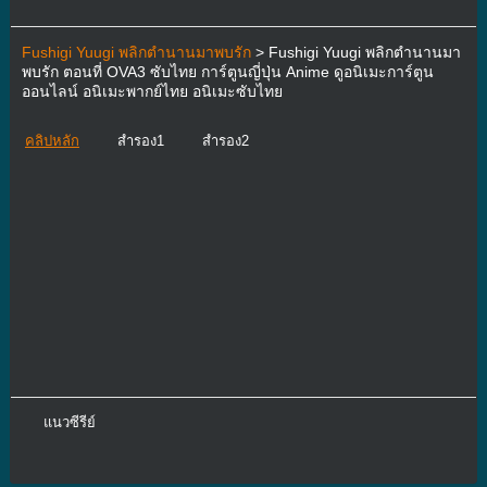
Fushigi Yuugi พลิกตำนานมาพบรัก
> Fushigi Yuugi พลิกตำนานมา
พบรัก ตอนที่ OVA3 ซับไทย การ์ตูนญี่ปุ่น Anime ดูอนิเมะการ์ตูน
ออนไลน์ อนิเมะพากย์ไทย อนิเมะซับไทย
คลิปหลัก
สำรอง1
สำรอง2
แนวซีรีย์