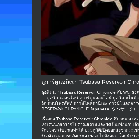
ดูการ์ตูนอนิเมะ Tsubasa Reservoir Chr
ดูอนิเมะ “Tsubasa Reservoir Chronicle สึบาสะ สงค
… ดูอนิเมะออนไลน์ ดูการ์ตูนออนไลน์ ดูอนิเมะในมื
ถือ ดูบนโทรศัพท์ ดาวน์โหลดอนิเมะ ดาวน์โหลดการ์
RESERVoir CHRoNiCLE Japanese: ツバサ・ク
เรื่องย่อ Tsubasa Reservoir Chronicle สึบาสะ สงค
เชารันนักสำรวจโบราณสถานและยังเป็นเพื่อนกับเ
จักรโครวโบราณทำให้ ประตูมิติเปิดออกส่งซากุระเ
รัน ตัวปลอมกระจัดกระจายออกไปทั้งหมด โดยนักบวช