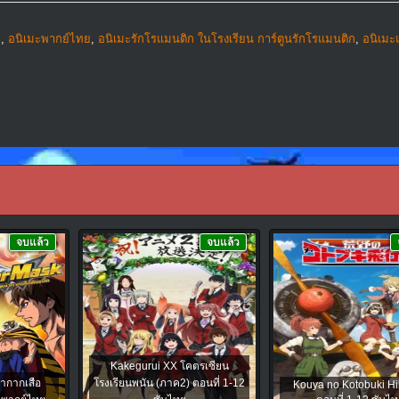
l
,
อนิเมะพากย์ไทย
,
อนิเมะรักโรแมนติก ในโรงเรียน การ์ตูนรักโรแมนติก
,
อนิเมะ
จบแล้ว
จบแล้ว
Kakegurui XX โคตรเซียน
ากากเสือ
โรงเรียนพนัน (ภาค2) ตอนที่ 1-12
Kouya no Kotobuki Hi