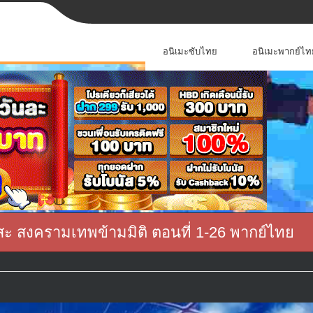
อนิเมะซับไทย
อนิเมะพากย์ไท
สะ สงครามเทพข้ามมิติ ตอนที่ 1-26 พากย์ไทย