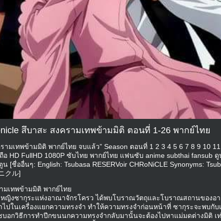
onicle สึบาสะ สงครามเทพข้ามมิติ ตอนที่ 1-26 พากย์ไทย
รามเทพข้ามมิติ พากย์ไทย จบแล้ว” Season ตอนที่ 1 2 3 4 5 6 7 8 9 10 11
อถือ HD FullHD 1080P ซับไทย พากย์ไทย แฟนซับ anime subthai fansub ดู
ตูน [ชื่ออื่นๆ: English: Tsubasa RESERVoir CHRoNiCLE Synonyms: Tsub
ロニクル]
รามเทพข้ามมิติ พากย์ไทย
จ้าหญิงซากุระแห่งอาณาจักรโครว ได้พบโบราณวัตถุและโบราณสถานของอ
ข้าไปในเครื่องแยกความทรงจำ ทำให้ความทรงจำก่อนหน้าที่ ซากุระจะพบกับ
บอกวิธีการทำปีกขนนกความทรงจำกลับมานั้นจะต้องไปหาแม่มดต่างมิติ เท่