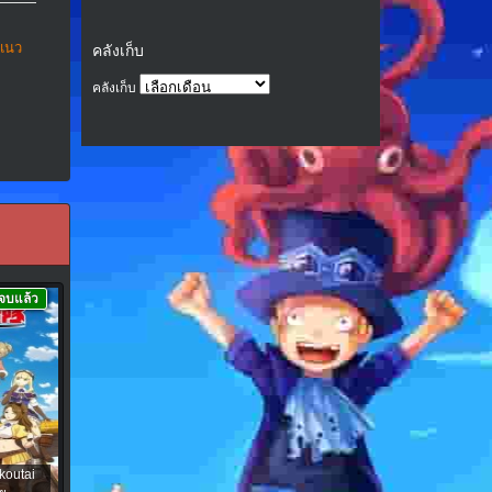
แนว
คลังเก็บ
คลังเก็บ
จบแล้ว
koutai