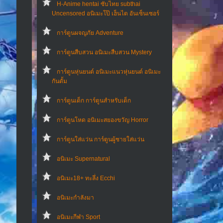
H-Anime hentai ซับไทย subthai
Uncensored อนิเมะโป๊ เฮ็นไต อันเซ็นเซอร์
การ์ตูนผจญภัย Adventure
การ์ตูนสืบสวน อนิเมะสืบสวน Mystery
การ์ตูนหุ่นยนต์ อนิเมะแนวหุ่นยนต์ อนิเมะ
กันดั้ม
การ์ตูนเด็ก การ์ตูนสำหรับเด็ก
การ์ตูนโหด อนิเมะสยองขวัญ Horror
การ์ตูนใส่แว่น การ์ตูนผู้ชายใส่แว่น
อนิเมะ Supernatural
อนิเมะ18+ ทะลึ่ง Ecchi
อนิเมะกำลังมา
อนิเมะกีฬา Sport