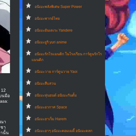
อนิเมะพลังพิเศษ Super Power
อนิเมะพากย์ไทย
อนิเมะยันเดเระ Yandere
อนิเมะยูริ yuri anime
อนิเมะรักโรแมนติก ในโรงเรียน การ์ตูนรักโร
แมนติก
อนิเมะวาย การ์ตูนวาย Yaoi
อนิเมะสืบสวน
 12
อนิเมะหุ่นยนต์ อนิเมะกันดั้ม
บนมือ
asa:
อนิเมะอวกาศ Space
อนิเมะฮาเร็ม Harem
าณา
เชา
อนิเมะฮาๆ อนิเมะคอมเมดี้ อนิเมะตลก
านั้น