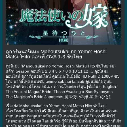
ดูการ์ตูนอนิเมะ Mahoutsukai no Yome: Hoshi
Matsu Hito ตอนที่ OVA 1-3 ซับไทย
ดูอนิเมะ “Mahoutsukai no Yome: Hoshi Matsu Hito ซับไทย จบ
แล้ว” Season ตอนที่ 1 2 3 4 5 6 7 8 9 10 11 12 … ดูอนิเมะ
ออนไลน์ ดูการ์ตูนออนไลน์ ดูอนิเมะในมือถือ HD FullHD 1080P ซับ
ไทย พากย์ไทย แฟนซับ anime subthai fansub ดูบนมือถือ ดูบน
โทรศัพท์ ดาวน์โหลดอนิเมะ ดาวน์โหลดการ์ตูน [ชื่ออื่นๆ: English:
The Ancient Magus’ Bride: Those Awaiting a Star Synonyms:
The Magician’s Bride Japanese: 魔法使いの嫁 星待つひと]
เรื่องย่อ Mahoutsukai no Yome: Hoshi Matsu Hito ซับไทย
เนื้อเรื่องเกี่ยวกับ ฮาโตริ ชิเสะ เด็กสาวที่สูญเสียคนในครอบครัวจน
หมด เธอถูกประมูลขายเป็นทาสในตลาดมืด จนได้รับการซื้อตัวไว้
โดยจอมเวท อีไลแอส ไอนส์เวิร์ธ ผู้ที่ให้เธอเป็นทั้งลูกศิษย์และว่าที่เจ้า
สาวในอนาคต เขาได้พาเธอมายังดินแดนที่แตกต่างจากโลกที่เธอเคย