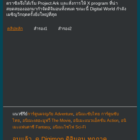
ดราซิลจึงได้เริ่ม Project Ark และสั่งการให้ X program ที่น่า
สยดสยองออกมากำจัดดิจิมอนทั้งหมด ขณะนี้ Digital World กำลัง
เผชิญวิกฤตครั้งยิ่งใหญ่ที่สุด
คลิปหลัก
สำรอง1
สำรอง2
แนวซีรีย์
การ์ตูนผจญภัย Adventure
,
อนิเมะซับไทย การ์ตูนซับ
ไทย
,
อนิเมะเดอะมูฟวี่ The Movie
,
อนิเมะแนวแอ็คชั่น Action
,
อนิ
เมะแฟนตาซี Fantasy
,
อนิเมะไซไฟ Sci-Fi
จบแล้ว
,
ดู Digimon ดิจิมอน ทุกภาค