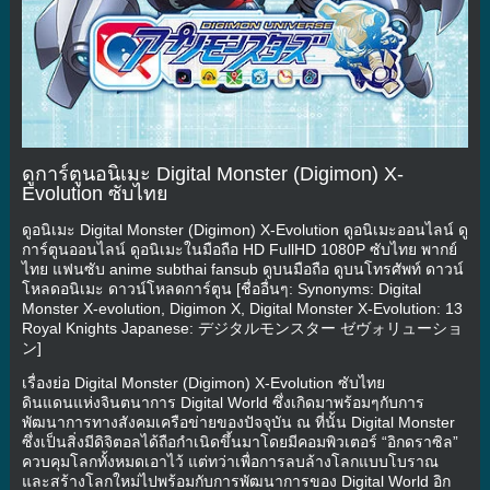
ดูการ์ตูนอนิเมะ Digital Monster (Digimon) X-
Evolution ซับไทย
ดูอนิเมะ Digital Monster (Digimon) X-Evolution ดูอนิเมะออนไลน์ ดู
การ์ตูนออนไลน์ ดูอนิเมะในมือถือ HD FullHD 1080P ซับไทย พากย์
ไทย แฟนซับ anime subthai fansub ดูบนมือถือ ดูบนโทรศัพท์ ดาวน์
โหลดอนิเมะ ดาวน์โหลดการ์ตูน [ชื่ออื่นๆ: Synonyms: Digital
Monster X-evolution, Digimon X, Digital Monster X-Evolution: 13
Royal Knights Japanese: デジタルモンスター ゼヴォリューショ
ン]
เรื่องย่อ Digital Monster (Digimon) X-Evolution ซับไทย
ดินแดนแห่งจินตนาการ Digital World ซึ่งเกิดมาพร้อมๆกับการ
พัฒนาการทางสังคมเครือข่ายของปัจจุบัน ณ ที่นั้น Digital Monster
ซึ่งเป็นสิ่งมีดิจิตอลได้ถือกำเนิดขึ้นมาโดยมีคอมพิวเตอร์ “อิกดราซิล”
ควบคุมโลกทั้งหมดเอาไว้ แต่ทว่าเพื่อการลบล้างโลกแบบโบราณ
และสร้างโลกใหม่ไปพร้อมกับการพัฒนาการของ Digital World อิก