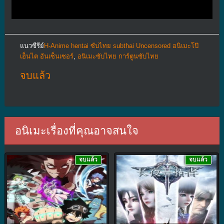
แนวซีรีย์
H-Anime hentai ซับไทย subthai Uncensored อนิเมะโป๊
เฮ็นไต อันเซ็นเซอร์
,
อนิเมะซับไทย การ์ตูนซับไทย
จบแล้ว
อนิเมะเรื่องที่คุณอาจสนใจ
จบแล้ว
จบแล้ว