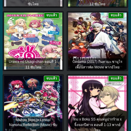
ซับไทย
12 ซับไทย
จบแล้ว
จบแล้ว
Urawa no Usagi-chan ตอนที่ 1-
Gintama (2017) กินทามะ ซามูไร
11 ซับไทย
เพี้ยนสารพัด Movie พากย์ไทย
จบแล้ว
จบแล้ว
Inu x Boku SS คุณหนูปากร้าย x
Mahou Shoujo Lyrical
Nanoha:Reflection (Movie) ซับ
จิ้งจอกปีศาจ ตอนที่ 1-13 พากย์
ไทย
ไทย