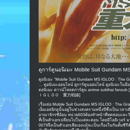
ดูการ์ตูนอนิเมะ Mobile Suit Gundam M
ดูอนิเมะ “Mobile Suit Gundam MS IGLOO : The Grav
… ดูอนิเมะออนไลน์ ดูการ์ตูนออนไลน์ ดูอนิเมะในมื
ดอนิเมะ ดาวน์โหลดการ์ตูน anime subthai fans
ＩＧＬＯＯ 重力戦線]
เรื่องย่อ Mobile Suit Gundam MS IGLOO : The Gra
เอ็มเอสอิกลูนั้นอยู่ในช่วงสงครามหนึ่งปีซึ่งเป็นเวลา
อาณาจักรซีอ้อน หน่วย603ต้องทำหน้าที่ทดสอบและวัดค
ที่เป็นตัวเอกเปลี่ยนไปในแต่ละตอน โดยมีโอลิเวอร์ ม
0079จึงเป็นตัวเอกเสียเองแม้จะเป็นเรื่องในกันดั้มซี