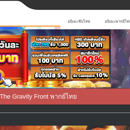
อนิเมะซับไทย
อนิเมะพากย์ไท
he Gravity Front พากย์ไทย