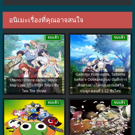
อนิเมะเรื่องที่คุณอาจสนใจ
จบแล้ว
จบแล้ว
Gaikotsu Kishi-sama, Tadaima
Isekai e Odekakechuu บันทึกการ
Uta no☆Prince-sama♪ Movie:
Maji Love ST☆RISH Tours ซับ
เดินทางต่างโลกของท่านอัศวิน
ไทย The Movie
กระดูก ตอนที่ 1-12 ซับไทย
จบแล้ว
จบแล้ว