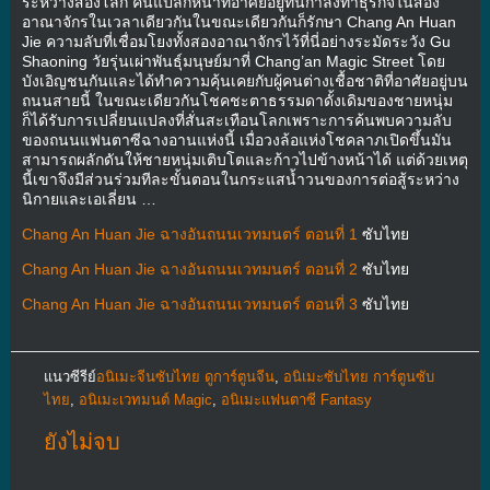
ระหว่างสองโลก คนแปลกหน้าที่อาศัยอยู่ที่นี่กำลังทำธุรกิจในสอง
อาณาจักรในเวลาเดียวกันในขณะเดียวกันก็รักษา Chang An Huan
Jie ความลับที่เชื่อมโยงทั้งสองอาณาจักรไว้ที่นี่อย่างระมัดระวัง Gu
Shaoning วัยรุ่นเผ่าพันธุ์มนุษย์มาที่ Chang’an Magic Street โดย
บังเอิญชนกันและได้ทำความคุ้นเคยกับผู้คนต่างเชื้อชาติที่อาศัยอยู่บน
ถนนสายนี้ ในขณะเดียวกันโชคชะตาธรรมดาดั้งเดิมของชายหนุ่ม
ก็ได้รับการเปลี่ยนแปลงที่สั่นสะเทือนโลกเพราะการค้นพบความลับ
ของถนนแฟนตาซีฉางอานแห่งนี้ เมื่อวงล้อแห่งโชคลาภเปิดขึ้นมัน
สามารถผลักดันให้ชายหนุ่มเติบโตและก้าวไปข้างหน้าได้ แต่ด้วยเหตุ
นี้เขาจึงมีส่วนร่วมทีละขั้นตอนในกระแสน้ำวนของการต่อสู้ระหว่าง
นิกายและเอเลี่ยน …
Chang An Huan Jie ฉางอันถนนเวทมนตร์ ตอนที่ 1
ซับไทย
Chang An Huan Jie ฉางอันถนนเวทมนตร์ ตอนที่ 2
ซับไทย
Chang An Huan Jie ฉางอันถนนเวทมนตร์ ตอนที่ 3
ซับไทย
แนวซีรีย์
อนิเมะจีนซับไทย ดูการ์ตูนจีน
,
อนิเมะซับไทย การ์ตูนซับ
ไทย
,
อนิเมะเวทมนต์ Magic
,
อนิเมะแฟนตาซี Fantasy
ยังไม่จบ