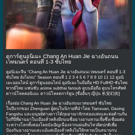
ดูการ์ตูนอนิเมะ Chang An Huan Jie ฉางอันถนน
เวทมนตร์ ตอนที่ 1-3 ซับไทย
ดูอนิเมะจีน “Chang An Huan Jie ฉางอันถนนเวทมนตร์ ตอนที่ 1-3
ซับไทย ยังไม่จบ” Season ตอนที่ 1 2 3 4 5 6 7 8 9 10 11 12 ดูอนิ
เมะออนไลน์ ดูการ์ตูนออนไลน์ ดูอนิเมะในมือถือ HD FullHD ซับไทย
พากย์ไทย แฟนซับ anime subthai fansub ดูบนมือถือ ดูบนโทรศัพท์
ดาวน์โหลดอนิเมะ ดาวน์โหลดการ์ตูน [ชื่ออื่นๆ:ญี่ปุ่น 长安幻街]
เรื่องย่อ Chang An Huan Jie ฉางอันถนนเวทมนตร์ ซับไทย
ในปีแรกของ Zhenguan ผู้คนในนิกายที่นำโดย Tianxuan, Daxing
Fangshu และมนุษย์ต่างดาวได้กุมอาณาจักรสองแห่งและต่อต้านกัน
ไม่กี่ปีที่ผ่านมาในเมืองลั่วหลิงมีถนนชื่อฉางอานหวนเจี๋ยซึ่งเชื่อมต่อ
ระหว่างโลกทั้งสองโดยบังเอิญเนื่องจากแผ่นดินไหวผิดปกติเพื่อ
ป้องกันฉางอานและแม้แต่เมืองลั่วหลิงไม่ให้กลายเป็นสนามรบ