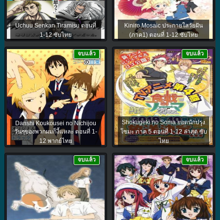
Uchuu Senkan Tiramisu ตอนที่
Kiniro Mosaic ประกายใสวัยฝัน
1-12 ซับไทย
(ภาค1) ตอนที่ 1-12 ซับไทย
จบแล้ว
จบแล้ว
Shokugeki no Soma ยอดนักปรุง
Danshi Koukousei no Nichijou
วันๆของพวกผมก็งี้แหละ ตอนที่ 1-
โซมะ ภาค 5 ตอนที่ 1-12 ล่าสุด ซับ
12 พากย์ไทย
ไทย
จบแล้ว
จบแล้ว