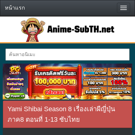
หน้าแรก
หน้า
แรก
Yami Shibai Season 8 เรื่องเล่าผีญี่ปุ่น
ภาค8 ตอนที่ 1-13 ซับไทย