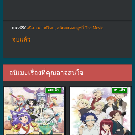
แนวซีรีย์
อนิเมะพากย์ไทย
,
อนิเมะเดอะมูฟวี่ The Movie
จบแล้ว
อนิเมะเรื่องที่คุณอาจสนใจ
จบแล้ว
จบแล้ว