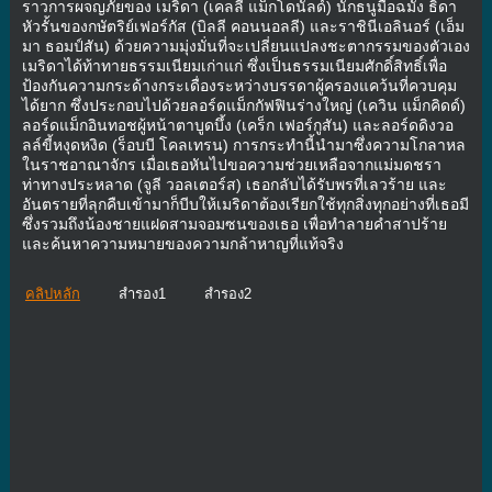
ราวการผจญภัยของ เมริดา (เคลลี แม็กโดนัลด์) นักธนูมือฉมัง ธิดา
หัวรั้นของกษัตริย์เฟอร์กัส (บิลลี คอนนอลลี) และราชินีเอลินอร์ (เอ็ม
มา ธอมป์สัน) ด้วยความมุ่งมั่นที่จะเปลี่ยนแปลงชะตากรรมของตัวเอง
เมริดาได้ท้าทายธรรมเนียมเก่าแก่ ซึ่งเป็นธรรมเนียมศักดิ์สิทธิ์เพื่อ
ป้องกันความกระด้างกระเดื่องระหว่างบรรดาผู้ครองแคว้นที่ควบคุม
ได้ยาก ซึ่งประกอบไปด้วยลอร์ดแม็กกัฟฟินร่างใหญ่ (เควิน แม็กคิดด์)
ลอร์ดแม็กอินทอชผู้หน้าตาบูดบึ้ง (เคร็ก เฟอร์กูสัน) และลอร์ดดิงวอ
ลล์ขี้หงุดหงิด (ร็อบบี โคลเทรน) การกระทำนี้นำมาซึ่งความโกลาหล
ในราชอาณาจักร เมื่อเธอหันไปขอความช่วยเหลือจากแม่มดชรา
ท่าทางประหลาด (จูลี วอลเตอร์ส) เธอกลับได้รับพรที่เลวร้าย และ
อันตรายที่ลุกคืบเข้ามาก็บีบให้เมริดาต้องเรียกใช้ทุกสิ่งทุกอย่างที่เธอมี
ซึ่งรวมถึงน้องชายแฝดสามจอมซนของเธอ เพื่อทำลายคำสาปร้าย
และค้นหาความหมายของความกล้าหาญที่แท้จริง
คลิปหลัก
สำรอง1
สำรอง2