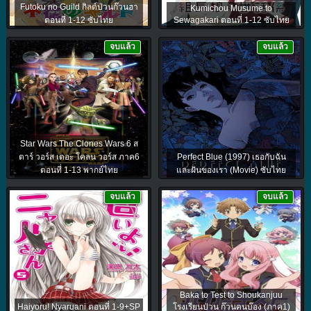
Futoku no Guild กิลด์ป่วนก๊วนฮา
Kumichou Musume to
ตอนที่ 1-12 ซับไทย
Sewagakari ตอนที่ 1-12 ซับไทย
จบแล้ว
จบแล้ว
Star Wars The Clones Wars 6 ส
ตาร์ วอร์ส เดอะ โคลน วอร์ส ภาค6
Perfect Blue (1997) เธอกับฉัน
ตอนที่ 1-13 พากย์ไทย
และฝันของเรา (Movie) ซับไทย
จบแล้ว
จบแล้ว
Baka to Test to Shoukanjuu
Haiyoru! Nyaruani ตอนที่ 1-9+SP
โรงเรียนป่วน ก๊วนคนบ๊อง (ภาค1)