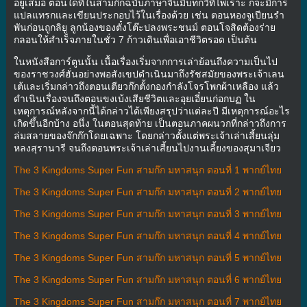
อยู่เสมอ ตอนใดที่ในสามก๊กฉบับภาษาจีนมีบทกวีที่ไพเราะ ก็จะมีการ
แปลแทรกและเขียนประกอบไว้ในเรื่องด้วย เช่น ตอนหองจูเปียนรำ
พันก่อนถูกลิยู ลูกน้องของตั๋งโต๊ะปลงพระชนม์ ตอนโจสิดต้องร่าย
กลอนให้สำเร็จภายในชั่ว 7 ก้าวเดินเพื่อเอาชีวิตรอด เป็นต้น
ในหนังสือการ์ตูนนั้น เนื้อเรื่องเริ่มจากการเล่าย้อนถึงความเป็นไป
ของราชวงศ์ฮั่นอย่างพอสังเขปดำเนินมาถึงรัชสมัยของพระเจ้าเลน
เต้และเริ่มกล่าวถึงตอนเตียวก๊กตั้งกองกำลังโจรโพกผ้าเหลือง แล้ว
ดำเนินเรื่องจนถึงตอนขงเบ้งเสียชีวิตและอุยเอี๋ยนก่อกบฏ ใน
เหตุการณ์หลังจากนี้ได้กล่าวได้เพียงสรุปว่าแต่ละปี มีเหตุการณ์อะไร
เกิดขึ้นอีกบ้าง อนึ่ง ในตอนสุดท้าย เป็นตอนภาคผนวกที่กล่าวถึงการ
ล่มสลายของจ๊กก๊กโดยเฉพาะ โดยกล่าวตั้งแต่พระเจ้าเล่าเสี้ยนลุ่ม
หลงสุรานารี จนถึงตอนพระเจ้าเล่าเสี้ยนไปงานเลี้ยงของสุมาเจียว
The 3 Kingdoms Super Fun สามก๊ก มหาสนุก ตอนที่ 1 พากย์ไทย
The 3 Kingdoms Super Fun สามก๊ก มหาสนุก ตอนที่ 2 พากย์ไทย
The 3 Kingdoms Super Fun สามก๊ก มหาสนุก ตอนที่ 3 พากย์ไทย
The 3 Kingdoms Super Fun สามก๊ก มหาสนุก ตอนที่ 4 พากย์ไทย
The 3 Kingdoms Super Fun สามก๊ก มหาสนุก ตอนที่ 5 พากย์ไทย
The 3 Kingdoms Super Fun สามก๊ก มหาสนุก ตอนที่ 6 พากย์ไทย
The 3 Kingdoms Super Fun สามก๊ก มหาสนุก ตอนที่ 7 พากย์ไทย