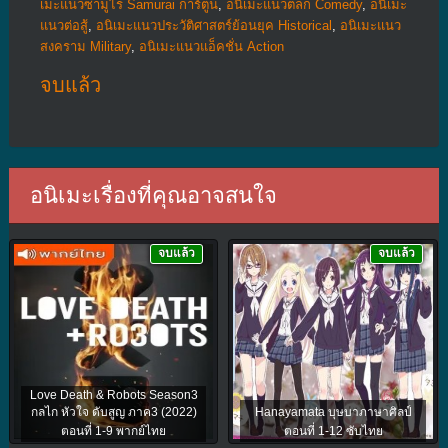
เมะแนวซามูไร Samurai การ์ตูน
,
อนิเมะแนวตลก Comedy
,
อนิเมะ
แนวต่อสู้
,
อนิเมะแนวประวัติศาสตร์ย้อนยุค Historical
,
อนิเมะแนว
สงคราม Military
,
อนิเมะแนวแอ็คชั่น Action
จบแล้ว
อนิเมะเรื่องที่คุณอาจสนใจ
จบแล้ว
จบแล้ว
Love Death & Robots Season3
กลไก หัวใจ ดับสูญ ภาค3 (2022)
Hanayamata บุษบาภาษาศิลป์
ตอนที่ 1-9 พากย์ไทย
ตอนที่ 1-12 ซับไทย