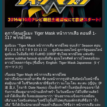
ดูการ์ตูนอนิเมะ Tiger Mask หน้ากากเสือ ตอนที่ 1-
117 พากย์ไทย
ดูอนิเมะ “Tiger Mask หน้ากากเสือ พากย์ไทย จบแล้ว” Season ตอน
ที่ 1 2 3 4 5 6 7 8 9 10 11 12 … ดูอนิเมะออนไลน์ ดูการ์ตูนออนไลน์
ดูอนิเมะในมือถือ HD FullHD 1080P ซับไทย พากย์ไทย แฟนซับ
anime subthai fansub ดูบนมือถือ ดูบนโทรศัพท์ ดาวน์โหลดอนิเมะ
ดาวน์โหลดการ์ตูน [ชื่ออื่นๆ: English: Tiger Mask Japanese: タイ
ガーマスク]
เรื่องย่อ Tiger Mask หน้ากากเสือ พากย์ไทย
กล่าวถึงนักมวยปล้ำอาชีพ ที่สวมหน้ากากรูปหัวเสือปิดบังใบหน้าขึ้น
ต่อสู้บนเวที ในชีวิตปกติเขามีชื่อจริงว่า นะโอะโตะ ดะเตะ (ญี่ปุ่น: 伊
達 直人 โรมาจิ: Date Naoto) เป็นเด็กกำพร้าในสมัยเด็กของเขาได้
รับการเลี้ยงดูมาจากบ้านเด็กกำพร้า ในวันหนึ่งเขาได้ไปที่สวนสัตว์
แล้วได้เห็นเสือ ก็เลยเอ่ยออกมาว่า “ฉันอยากจะแข็งแกร่งเหมือน
เสือ”และวิ่งหนีแต่ขณะวิ่งหนีไปนั้นก็ไปพบกับองค์กรลับที่ชื่อว่า “ถ้ำ
เสือ” จึงได้เป็นนักมวยปล้ำของถ้ำเสือและใช้ชื่อว่า หน้ากากเสือ และ