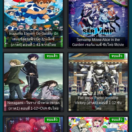
Inazuma Eleven Go Galaxy นัก
เตะแข้งสายฟ้า Go กาแล็กซี่
Servamp Movie Alice in the
(ภาค4) ตอนที่ 1-43 พากย์ไทย
Garden เซอร์แวมพ์ ซับไทย Movie
จบแล้ว
จบแล้ว
Full Metal Panic! Invisible
Noragami - โนรางามิ เทวดาขาจร
Victory (ภาค4) ตอนที่ 1-12 ซับ
(ภาค1) ตอนที่ 1-12+OVA ซับไทย
ไทย
จบแล้ว
จบแล้ว