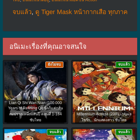
จบแล้ว
,
ดู Tiger Mask หน้ากากเสือ ทุกภาค
อนิเมะเรื่องที่คุณอาจสนใจ
ยังไม่จบ
จบแล้ว
Lian Qi Shi Wan Nian (100.000
Years of Refining Qi) ข้าก็แค่กลั่น
ลมปราณหนึ่งแสนปี ตอนที่ 1-184
Millennium Actress (2001) กุญแจ
ซับไทย
ไขรัก…นักแสดงสาว ซับไทย
จบแล้ว
จบแล้ว