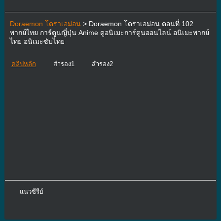
Doraemon โดราเอม่อน
> Doraemon โดราเอม่อน ตอนที่ 102
พากย์ไทย การ์ตูนญี่ปุ่น Anime ดูอนิเมะการ์ตูนออนไลน์ อนิเมะพากย์
ไทย อนิเมะซับไทย
คลิปหลัก
สำรอง1
สำรอง2
แนวซีรีย์