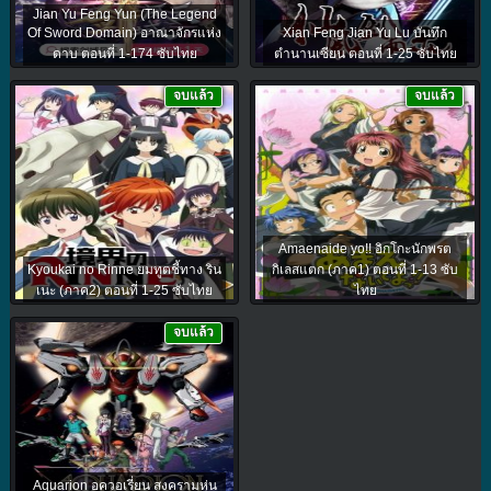
Jian Yu Feng Yun (The Legend
Of Sword Domain) อาณาจักรแห่ง
Xian Feng Jian Yu Lu บันทึก
ดาบ ตอนที่ 1-174 ซับไทย
ตำนานเซียน ตอนที่ 1-25 ซับไทย
จบแล้ว
จบแล้ว
Amaenaide yo!! อิกโกะนักพรต
Kyoukai no Rinne ยมทูตชี้ทาง ริน
กิเลสแตก (ภาค1) ตอนที่ 1-13 ซับ
เนะ (ภาค2) ตอนที่ 1-25 ซับไทย
ไทย
จบแล้ว
Aquarion อควอเรี่ยน สงครามหุ่น