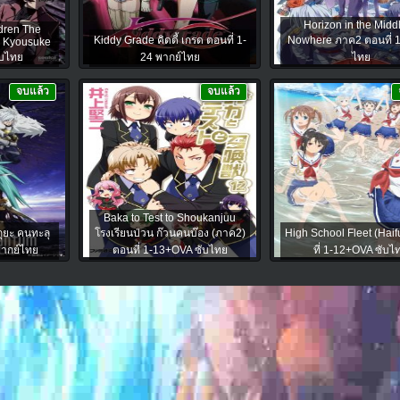
Horizon in the Middl
ldren The
Kiddy Grade คิดดี้ เกรด ตอนที่ 1-
Nowhere ภาค2 ตอนที่ 1
u Kyousuke
ับไทย
24 พากย์ไทย
ไทย
จบแล้ว
จบแล้ว
Baka to Test to Shoukanjuu
ุยะ คนทะลุ
โรงเรียนป่วน ก๊วนคนบ๊อง (ภาค2)
High School Fleet (Haif
 พากย์ไทย
ตอนที่ 1-13+OVA ซับไทย
ที่ 1-12+OVA ซับไ