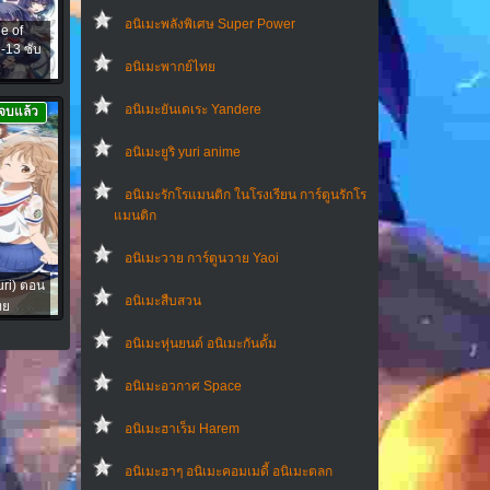
อนิเมะพลังพิเศษ Super Power
e of
-13 ซับ
อนิเมะพากย์ไทย
อนิเมะยันเดเระ Yandere
จบแล้ว
อนิเมะยูริ yuri anime
อนิเมะรักโรแมนติก ในโรงเรียน การ์ตูนรักโร
แมนติก
อนิเมะวาย การ์ตูนวาย Yaoi
uri) ตอน
อนิเมะสืบสวน
ทย
อนิเมะหุ่นยนต์ อนิเมะกันดั้ม
อนิเมะอวกาศ Space
อนิเมะฮาเร็ม Harem
อนิเมะฮาๆ อนิเมะคอมเมดี้ อนิเมะตลก