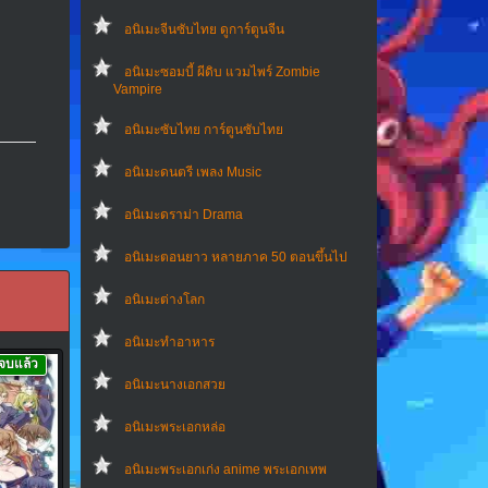
อนิเมะจีนซับไทย ดูการ์ตูนจีน
อนิเมะซอมบี้ ผีดิบ แวมไพร์ Zombie
Vampire
อนิเมะซับไทย การ์ตูนซับไทย
อนิเมะดนตรี เพลง Music
อนิเมะดราม่า Drama
อนิเมะตอนยาว หลายภาค 50 ตอนขึ้นไป
อนิเมะต่างโลก
อนิเมะทําอาหาร
จบแล้ว
อนิเมะนางเอกสวย
อนิเมะพระเอกหล่อ
อนิเมะพระเอกเก่ง anime พระเอกเทพ