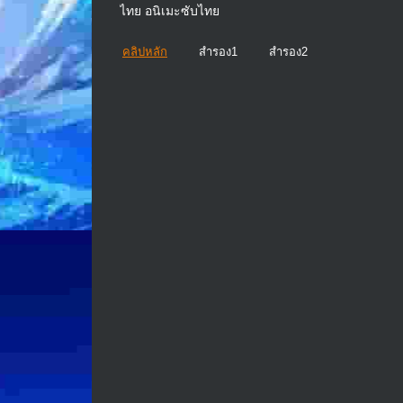
ไทย อนิเมะซับไทย
คลิปหลัก
สำรอง1
สำรอง2