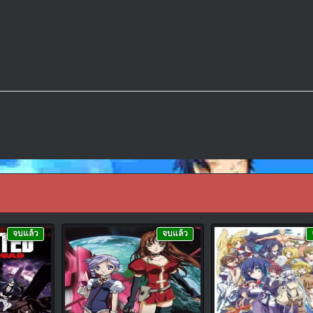
จบแล้ว
จบแล้ว