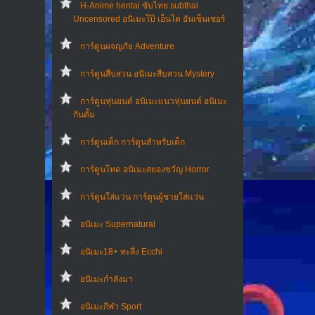
H-Anime hentai ซับไทย subthai
Uncensored อนิเมะโป๊ เฮ็นไต อันเซ็นเซอร์
การ์ตูนผจญภัย Adventure
การ์ตูนสืบสวน อนิเมะสืบสวน Mystery
การ์ตูนหุ่นยนต์ อนิเมะแนวหุ่นยนต์ อนิเมะ
กันดั้ม
การ์ตูนเด็ก การ์ตูนสำหรับเด็ก
การ์ตูนโหด อนิเมะสยองขวัญ Horror
การ์ตูนใส่แว่น การ์ตูนผู้ชายใส่แว่น
อนิเมะ Supernatural
อนิเมะ18+ ทะลึ่ง Ecchi
อนิเมะกำลังมา
อนิเมะกีฬา Sport