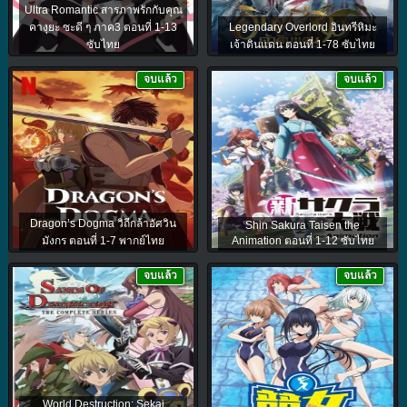
Ultra Romantic สารภาพรักกับคุณ
คางุยะ ซะดี ๆ ภาค3 ตอนที่ 1-13
Legendary Overlord อินทรีหิมะ
ซับไทย
เจ้าดินแดน ตอนที่ 1-78 ซับไทย
จบแล้ว
จบแล้ว
Dragon’s Dogma วิถีกล้าอัศวิน
Shin Sakura Taisen the
มังกร ตอนที่ 1-7 พากย์ไทย
Animation ตอนที่ 1-12 ซับไทย
จบแล้ว
จบแล้ว
World Destruction: Sekai