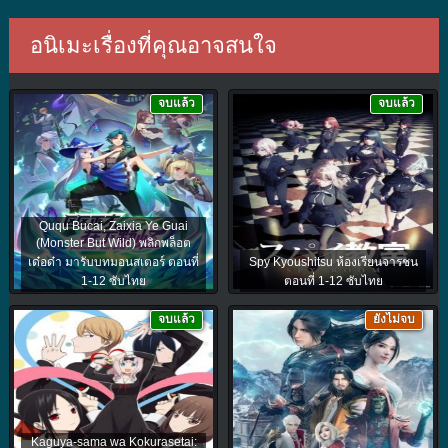
อนิเมะเรื่องที่คุณอาจสนใจ
จบแล้ว
จบแล้ว
Ququ Bucai, Zaixia Ye Guai
(Monster But Wild) พลิกพล็อต
เด๋อด๋า มารับบทมอนสเตอร์ ตอนที่
Spy Kyoushitsu ห้องเรียนจารชน
1-12 ซับไทย
ตอนที่ 1-12 ซับไทย
จบแล้ว
ยังไม่จบ
Kaguya-sama wa Kokurasetai: